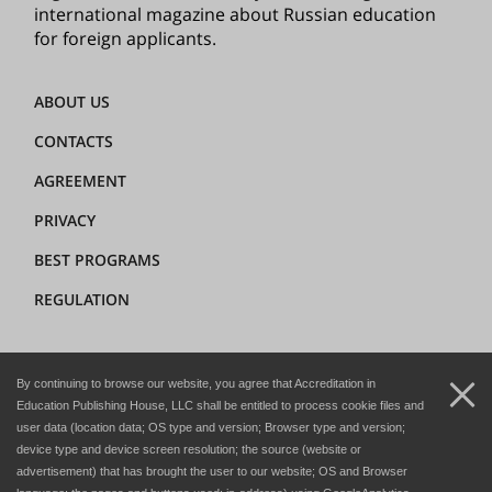
international magazine about Russian education
for foreign applicants.
ABOUT US
CONTACTS
AGREEMENT
PRIVACY
BEST PROGRAMS
REGULATION
+7 (8362) 72-02-62
By continuing to browse our website, you agree that Accreditation in
dir@hedclub.com
Education Publishing House, LLC shall be entitled to process cookie files and
user data (location data; OS type and version; Browser type and version;
device type and device screen resolution; the source (website or
advertisement) that has brought the user to our website; OS and Browser