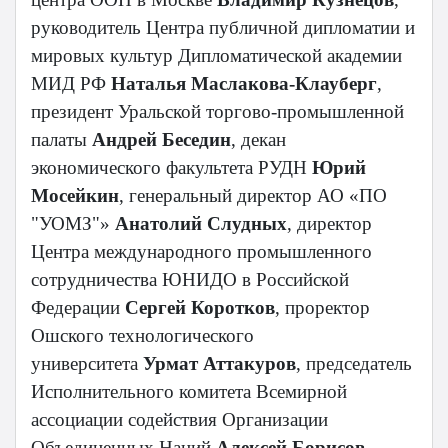
руководитель Центра публичной дипломатии и
мировых культур Дипломатической академии
МИД РФ
Наталья Маслакова-Клауберг
,
президент Уральской торгово-промышленной
палаты
Андрей Беседин
, декан
экономического факультета РУДН
Юрий
Мосейкин
, генеральный директор АО «ПО
"УОМЗ"»
Анатолий Слудных
, директор
Центра международного промышленного
сотрудничества ЮНИДО в Российской
Федерации
Сергей Коротков
, проректор
Ошского технологического
университета
Урмат Аттакуров
, председатель
Исполнительного комитета Всемирной
ассоциации содействия Организации
Объединенных Наций
Алексей Борисов
,