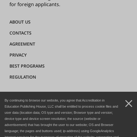
for foreign applicants.
ABOUT US
CONTACTS
AGREEMENT
PRIVACY
BEST PROGRAMS
REGULATION
+7 (8362) 72-02-62
By continuing to browse our website, you agree that Accreditation in
dir@hedclub.com
Education Publishing House, LLC shall be entitled to process cookie files and
user data (location data; OS type and version; Browser type and version;
device type and device screen resolution; the source (website or
advertisement) that has brought the user to our website; OS and Browser
language; the pages and buttons used; ip-address) using GoogleAnalytics