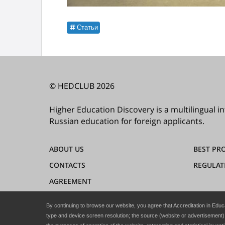
Статьи
© HEDCLUB 2026
Higher Education Discovery is a multilingual 
Russian education for foreign applicants.
ABOUT US
BEST PR
CONTACTS
REGULAT
AGREEMENT
PRIVACY
By continuing to browse our website, you agree that Accreditation in Educ
type and device screen resolution; the source (website or advertisement)