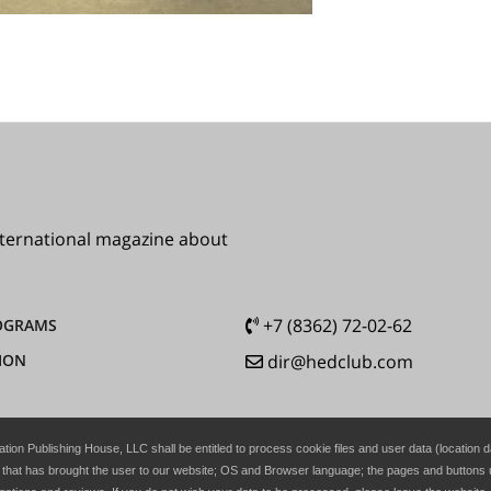
international magazine about
+7 (8362) 72-02-62
OGRAMS
ION
dir@hedclub.com
ation Publishing House, LLC shall be entitled to process cookie files and user data (location
 that has brought the user to our website; OS and Browser language; the pages and buttons u