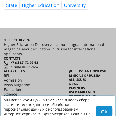
State
Higher Education
University
© HEDCLUB 2026
Higher Education Discovery is a multilingual international
magazine about education in Russia for international
applicants.
CONTACTS
+7 (8362) 72-02-62
dir@hedclub.com
ALL ARTICLES
RUSSIAN UNIVERSITIES
RFL
REGIONS OF RUSSIA
ALL ISSUES
Admission
NEWS
Visa&Migration
PARTNERS
Education
USER AGREEMENT
Science
CONFIDENTIALITY
HED_people
Мы используем куки, в том числе в целях сбора
ABOUT HED
Russian House
статистических данных и обработки
BEST PROGRAMS OF RUSSIA
Regions
персональных данных с использованием
Ok
culture
интернет-сервиса "ЯндексМетрика". Если вы не