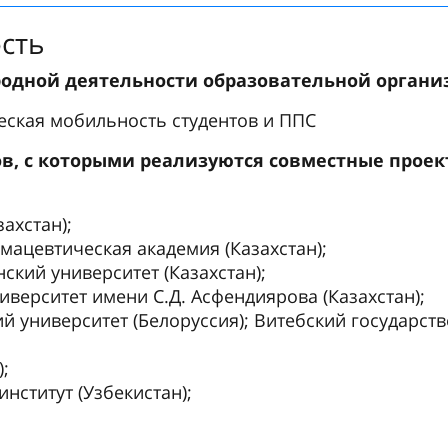
сть
одной деятельности образовательной орган
еская мобильность студентов и ППС
ов, с которыми реализуются совместные прое
ахстан);
ацевтическая академия (Казахстан);
кий университет (Казахстан);
верситет имени С.Д. Асфендиярова (Казахстан);
й университет (Белоруссия); Витебский государст
;
нститут (Узбекистан);