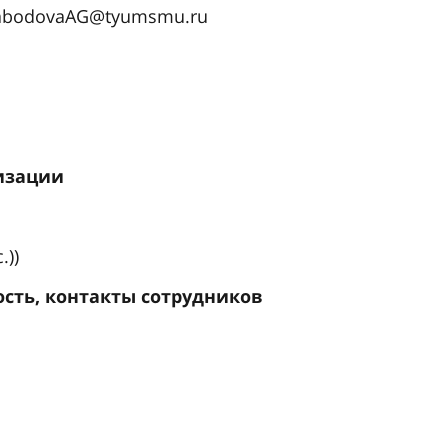
alabodovaAG@tyumsmu.ru
изации
.))
ть, контакты сотрудников