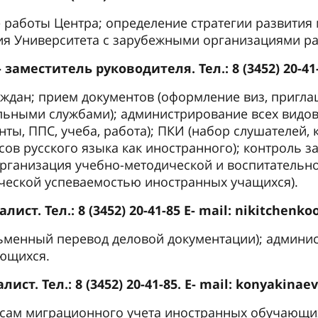
 работы Центра; определение стратегии развития
ия Университета с зарубежными организациями ра
аместитель руководителя. Тел.: 8 (3452) 20-4
аждан; прием документов (оформление виз, пригл
льными службами); администрирование всех видов
нты, ППС, учеба, работа); ПКИ (набор слушателей,
сов русского языка как иностранного); контроль 
рганизация учебно-методической и воспитательно
ической успеваемостью иностранных учащихся).
ст. Тел.: 8 (3452) 20-41-85 E- mail: nikitchen
сьменный перевод деловой документации); админи
ающихся.
ст. Тел.: 8 (3452) 20-41-85. E- mail: konyakin
ам миграционного учета иностранных обучающихс