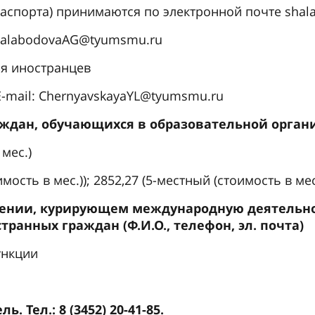
 паспорта) принимаются по электронной почте sh
: shalabodovaAG@tyumsmu.ru
ля иностранцев
 E-mail: ChernyavskayaYL@tyumsmu.ru
ждан, обучающихся в образовательной орган
мес.)
ость в мес.)); 2852,27 (5-местный (стоимость в мес
ении, курирующем международную деятельнос
ранных граждан (Ф.И.О., телефон, эл. почта)
ункции
 Тел.: 8 (3452) 20-41-85.