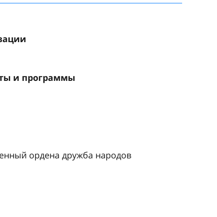
изации
кты и программы
венный ордена дружба народов