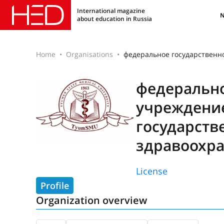
International magazine
about education in Russia
Home
Organisations
федеральное государственн
федерально
учреждени
государств
здравоохр
License
Profile
Organization overview