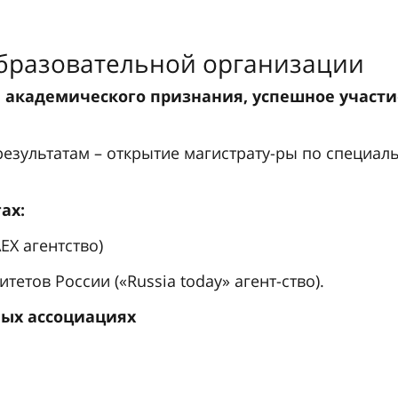
образовательной организации
академического признания, успешное участие
 результатам – открытие магистрату-ры по специа
ах: 
EX агентство)
етов России («Russia today» агент-ство).
ых ассоциациях 