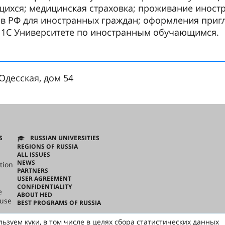
ихся; медицинская страховка; проживание иност
 в РФ для иностранных граждан; оформления приг
в 1С Университете по иностранным обучающимся.
 Одесская, дом 54
S
RUSSIAN UNIVERSITIES
REGIONS OF RUSSIA
ALL ISSUES
NEWS
tion
PARTNERS
USER AGREEMENT
CONFIDENTIALITY
e
ABOUT HED
ouse
BEST PROGRAMS OF RUSSIA
ьзуем куки, в том числе в целях сбора статистических данных