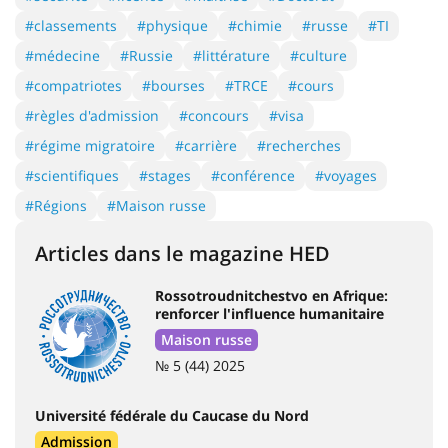
#classements
#physique
#chimie
#russe
#TI
#médecine
#Russie
#littérature
#culture
#compatriotes
#bourses
#TRCE
#cours
#règles d'admission
#concours
#visa
#régime migratoire
#carrière
#recherches
#scientifiques
#stages
#conférence
#voyages
#Régions
#Maison russe
Articles dans le magazine HED
Rossotroudnitchestvo en Afrique:
renforcer l'influence humanitaire
Maison russe
№ 5 (44) 2025
Université fédérale du Caucase du Nord
Admission