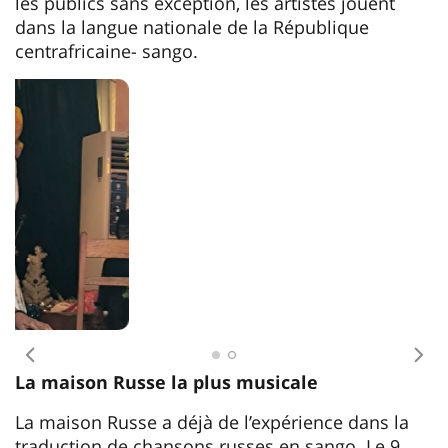
les publics sans exception, les artistes jouent
dans la langue nationale de la République
centrafricaine- sango.
Antécédent
Pro
La maison Russe la plus musicale
La maison Russe a déjà de l’expérience dans la
traduction de chansons russes en sango. Le 9