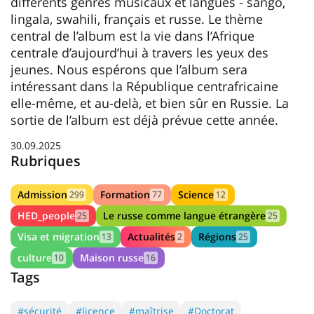
différents genres musicaux et langues - sango,
lingala, swahili, français et russe. Le thème
central de l’album est la vie dans l’Afrique
centrale d’aujourd’hui à travers les yeux des
jeunes. Nous espérons que l’album sera
intéressant dans la République centrafricaine
elle-même, et au-delà, et bien sûr en Russie. La
sortie de l’album est déjà prévue cette année.
30.09.2025
Rubriques
Admission
Formation
Science
299
77
12
HED_people
Le russe comme langue étrangère
25
25
Visa et migration
Actualités
Régions
13
2
25
culture
Maison russe
10
16
Tags
#sécurité
#licence
#maîtrise
#Doctorat