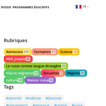
FR
 RUSSIE
PROGRAMMES ÉDUCATIFS
Rubriques
Admission
Formation
Science
299
77
12
HED_people
25
Le russe comme langue étrangère
25
Visa et migration
Actualités
Régions
13
2
25
culture
Maison russe
10
16
Tags
#sécurité
#maîtrise
#Doctorat
#classements
#physique
#chimie
#russe