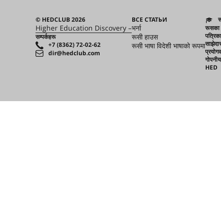
© HEDCLUB 2026
ВСЕ СТАТЬИ
र
Higher Education Discovery –
भर्ना
रूसका क
पत्रिक
रूसी हाउस
सम्पर्कहरू
साझेदा
+7 (8362) 72-02-62
रूसी भाषा विदेशी भाषाको रूपमा
प्रयोगक
dir@hedclub.com
गोपनीय
HED