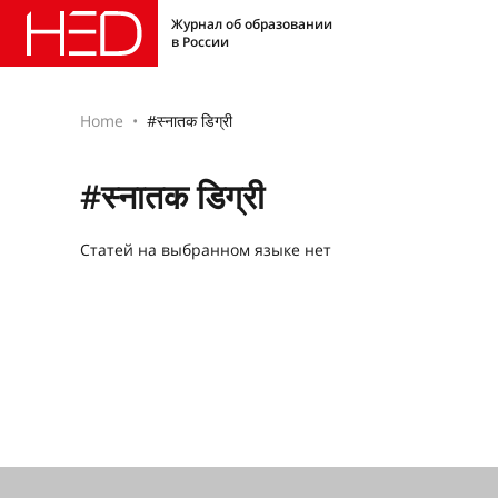
Журнал об образовании
в России
Home
#स्नातक डिग्री
#स्नातक डिग्री
Статей на выбранном языке нет