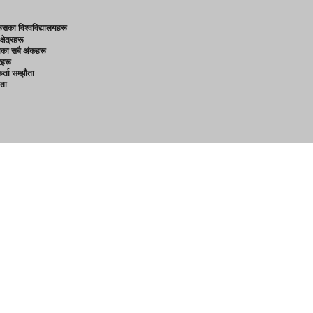
ूसका विश्वविद्यालयहरू
्षेत्रहरू
ाका सबै अंकहरू
रहरू
र्ता सम्झौता
ता