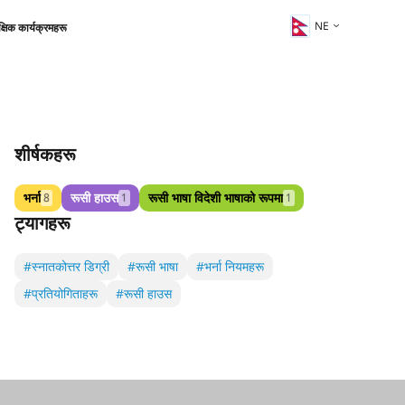
NE
क्षिक कार्यक्रमहरू
शीर्षकहरू
भर्ना
रूसी हाउस
रूसी भाषा विदेशी भाषाको रूपमा
8
1
1
ट्यागहरू
#स्नातकोत्तर डिग्री
#रूसी भाषा
#भर्ना नियमहरू
#प्रतियोगिताहरू
#रूसी हाउस