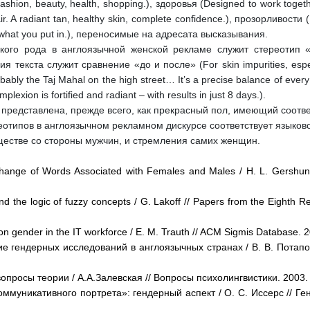
ashion, beauty, health, shopping.), здоровья (Designed to work togethe
r. A radiant tan, healthy skin, complete confidence.), прозорливости (
t’s what you put in.), переносимые на адресата высказывания.
кого рода в англоязычной женской рекламе служит стереотип «
екста служит сравнение «до и после» (For skin impurities, especi
bably the Taj Mahal on the high street… It’s a precise balance of every
lexion is fortified and radiant – with results in just 8 days.).
представлена, прежде всего, как прекрасный пол, имеющий соотв
еотипов в англоязычном рекламном дискурсе соответствует языков
естве со стороны мужчин, и стремления самих женщин.
hange of Words Associated with Females and Males / H. L. Gershung
and the logic of fuzzy concepts / G. Lakоff // Papers from the Eighth R
 on gender in the IT workforce / E. M. Trauth // ACM Sigmis Database. 
ие гендерных исследований в англоязычных странах / В. В. Потапов
вопросы теории / А.А.Залевская // Вопросы психолингвистики. 2003.
ммуникативного портрета»: гендерный аспект / О. С. Иссерс // Ген