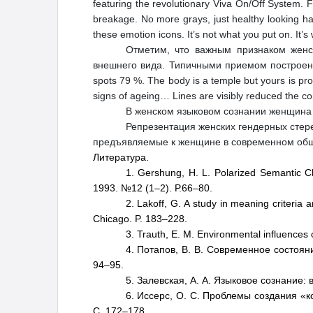
featuring the revolutionary Viva On/Off System. F
breakage. No more grays, just healthy looking hai
these emotion icons. It’s not what you put on. I
Отметим, что важным признаком женс
внешнего вида. Типичными приемом построения т
spots 79 %. The body is a temple but yours is pro
signs of ageing… Lines are visibly reduced the comp
В женском языковом сознании женщина 
Репрезентация женских гендерных стер
предъявляемые к женщине в современном общ
Литература.
1. Gershung, H. L. Polarized Semantic C
1993. №12 (1–2). Р.66–80.
2. Lakоff, G. A study in meaning criteria 
Chicago. P. 183–228.
3. Trauth, E. M. Environmental influences
4. Потапов, В. В. Современное состоян
94–95.
5. Залевская, А. А. Языковое сознание: 
6. Иссерс, О. С. Проблемы создания «ко
С. 172–178.