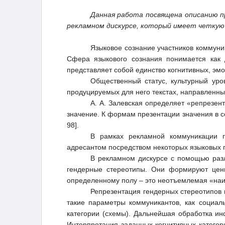
Данная работа посвящена описанию п
рекламном дискурсе, который имеет четкую
Языковое сознание участников коммуник
Сфера языкового сознания понимается как 
представляет собой единство когнитивных, эмо
Общественный статус, культурный уро
продуцируемых для него текстах, направленны
А. А. Залевская определяет «репрезен
значение. К формам презентации значения в со
98].
В рамках рекламной коммуникации п
адресантом посредством некоторых языковых 
В рекламном дискурсе с помощью разл
гендерные стереотипы. Они формируют ценно
определенному полу – это неотъемлемая «наиб
Репрезентация гендерных стереотипов 
такие параметры коммуникантов, как социаль
категории (схемы). Дальнейшая обработка ин
Интерпретация заданных когнитивных категор