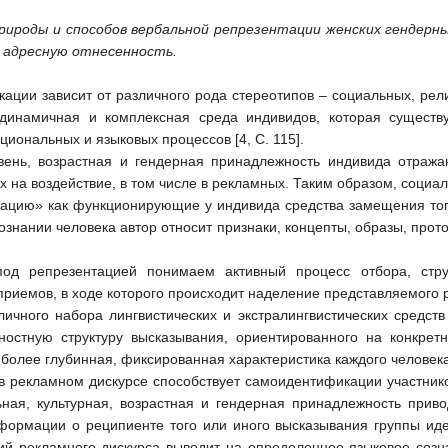
рироды и способов вербальной репрезентации женских гендерн
 адресную отнесенность.
ации зависит от различного рода стереотипов – социальных, религи
динамичная и комплексная среда индивидов, которая существ
циональных и языковых процессов [4, С. 115].
вень, возрастная и гендерная принадлежность индивида отражаю
х на воздействие, в том числе в рекламных. Таким образом, социа
тацию» как функционирующие у индивида средства замещения того
знании человека автор относит признаки, концепты, образы, прот
од репрезентацией понимаем активный процесс отбора, стр
приемов, в ходе которого происходит наделение представляемого
ичного набора лингвистических и экстралингвистических средст
стную структуру высказывания, ориентированного на конкретн
олее глубинная, фиксированная характеристика каждого человека» 
в рекламном дискурсе способствует самоидентификации участник
ная, культурная, возрастная и гендерная принадлежность прив
формации о реципиенте того или иного высказывания группы идет
ий рекламного дискурса выводит на определенное языковое созн