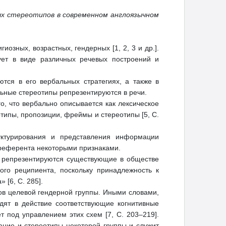
ых стереотипов в современном англоязычном
озных, возрастных, гендерных [1, 2, 3 и др.].
ует в виде различных речевых построений и
тся в его вербальных стратегиях, а также в
льные стереотипы репрезентируются в речи.
, что вербально описывается как лексическое
отипы, пропозиции, фреймы и стереотипы [5, С.
уктурирования и представления информации
 референта некоторыми признаками.
в репрезентируются существующие в обществе
ого реципиента, поскольку принадлежность к
[6, С. 285].
ов целевой гендерной группы. Иными словами,
одят в действие соответствующие когнитивные
 под управлением этих схем [7, С. 203–219].
ание и стереотипы некоторой группы и служит