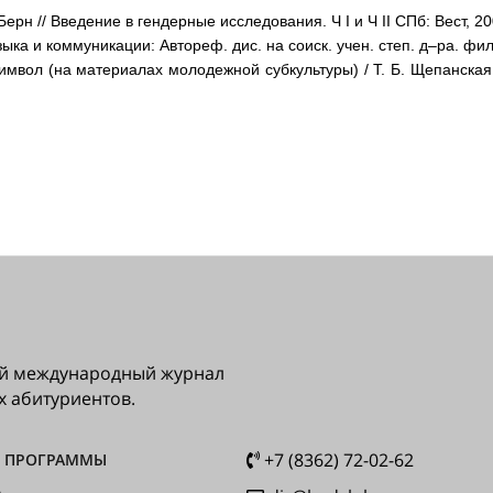
ерн // Введение в гендерные исследования. Ч I и Ч II СПб: Вест, 20
ыка и коммуникации: Автореф. дис. на соиск. учен. степ. д–ра. филол
символ (на материалах молодежной субкультуры) / Т. Б. Щепанская
ный международный журнал
х абитуриентов.
+7 (8362) 72-02-62
 ПРОГРАММЫ