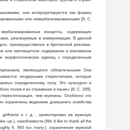
ханизмами, они интерпретируются как формы
зированными или невербализированными [9, С.
вербализированные концепты, содержащие
ами, реализуемые в коммуникации. В данной
урсе, преимущественно в британской рекламе.
ное или имплицитное содержание в рекламном
х и морфологических единиц с определенным
 признаков, являющихся обязательными Они
ажаются гендерными стереотипами, которые
ваемых определенному полу. Это культурно и
их полов и их отражение в языке» [8, С. 189].
стереотипизации, чем мужчины. Особенно это
ин ограничены ведением домашнего хозяйства
girlfriend и т. д. , ориентирован на мужскую
up.), назойливости (We`d like to thank all the
ughly 9, 950 too many.), ограничения мужской