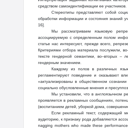
средством самоидентификации ее участников.
Стереотипы представляют собой соци
обработки информации и состояния знаний уч
16].
Мы рассматриваем языковую репрез
ассоциируемую с определенным полом инфор
статье нас интересуют, прежде всего, репре
Критериями отбора материала послужили, во
тексте гендерной семантики, во–вторых – 
гендерным значением.
Каждому из полов в различных язык
регламентируют поведение и оказывают вл
«актуализированы в общественном сознании 
социально обусловленные мнения и пресуппозиц
Мы установили, что в англоязычном р
проявляется в рекламных сообщениях, потен
(воспитанием детей, уборкой дома, совершением
Если рекламный текст, содержащий мест
аудиторию, к признаку рода добавляются ассоци
nagging mothers who made these performances