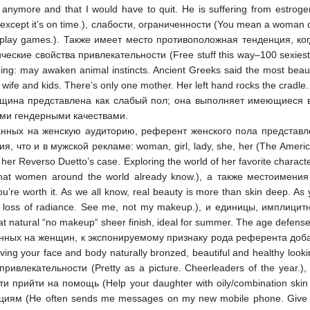
nymore and that I would have to quit. He is suffering from estroge
ept it’s on time.), слабости, ограниченности (You mean a woman can o
nt to play games.). Также имеет место противоположная тенденция,
ские свойства привлекательности (Free stuff this way–100 sexiest 
ing: may awaken animal instincts. Ancient Greeks said the most beaut
ife and kids. There’s only one mother. Her left hand rocks the cradl
нщина представлена как слабый пол; она выполняет имеющиеся в
ми гендерными качествами.
нных на женскую аудиторию, референт женского пола представл
что и в мужской рекламе: woman, girl, lady, she, her (The American
s her Reverso Duetto’s case. Exploring the world of her favorite charac
what women around the world already know.), а также местоимени
e worth it. As we all know, real beauty is more than skin deep. As y
ity, loss of radiance. See me, not my makeup.), и единицы, импли
hat natural “no makeup“ sheer finish, ideal for summer. The age defense
ных на женщин, к экспонируемому признаку рода референта доба
aving your face and body naturally bronzed, beautiful and healthy loo
 привлекательности (Pretty as a picture. Cheerleaders of the year.)
вности прийти на помощь (Help your daughter with oily/combination 
циям (He often sends me messages on my new mobile phone. Give you