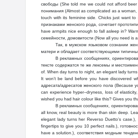
свободы (She told me we could not afford beer a
понимания (Almost as complicated as a woman, exc
touch with its feminine side. Chicks just wa
признаками женского рода, сочетает прототипиче
have armpits nice enough to fall asleep in? Warn
семейности, домовитости (Now all you need is a w
Так, в мужском языковом сознании же
матери и обладает соответствующими типичны
В рекламных сообщениях, ориентирова
тексте содержатся те же лексемы и местоимения, 
of. When day turns to night, an elegant lady turn
It won’t be land before you have discovered 
адресата/адресатов женского пола (Because you’r
can experience hyper–dryness, loss of elastic
wished you had hair colour like this? Gives you t
В рекламных сообщениях, ориентирован
all know, real beauty is more than skin deep. Le
elegant lady turns her Reverso Duetto’s case.),
fingertips to give you 10 perfect nails.), гото
have a solution.), соответствия модным тенден