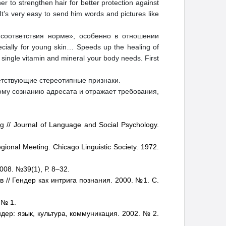
r to strengthen hair for better protection against
It’s very easy to send him words and pictures like
соответствия норме», особенно в отношении
ally for young skin… Speeds up the healing of
 single vitamin and mineral your body needs. First
етствующие стереотипные признаки.
ому сознанию адресата и отражает требования,
 // Journal of Language and Social Psychology.
egional Meeting. Chicago Linguistic Society. 1972.
2008. №39(1), Р. 8–32.
 // Гендер как интрига познания. 2000. №1. С.
 № 1.
дер: язык, культура, коммуникация. 2002. № 2.