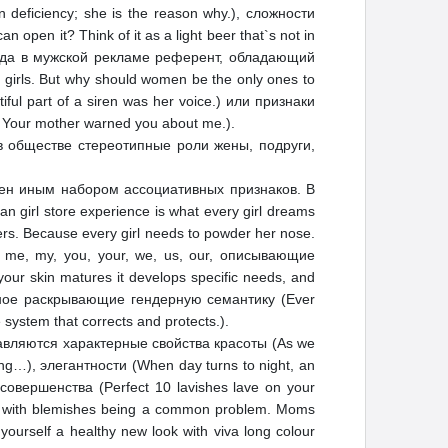
n deficiency; she is the reason why.), сложности
pen it? Think of it as a light beer that`s not in
 когда в мужской рекламе референт, обладающий
girls. But why should women be the only ones to
iful part of a siren was her voice.) или признаки
e. Your mother warned you about me.).
 обществе стереотипные роли жены, подруги,
ен иным набором ассоциативных признаков. В
 girl store experience is what every girl dreams
ters. Because every girl needs to powder her nose.
я me, my, you, your, we, us, our, описывающие
our skin matures it develops specific needs, and
цитное раскрывающие гендерную семантику (Ever
 system that corrects and protects.).
вляются характерные свойства красоты (As we
king…), элегантности (When day turns to night, an
, совершенства (Perfect 10 lavishes lave on your
skin with blemishes being a common problem. Moms
rself a healthy new look with viva long colour