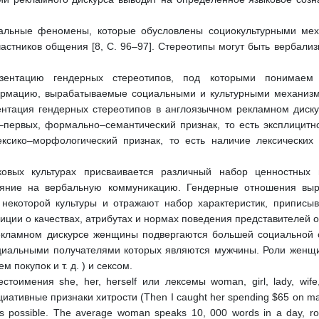
альные феномены, которые обусловлены социокультурными ме
астников общения [8, С. 96–97]. Стереотипы могут быть вербали
ентацию гендерных стереотипов, под которыми понимаем 
мацию, вырабатываемые социальными и культурными механизм
зентация гендерных стереотипов в англоязычном рекламном диск
–первых, формально–семантический признак, то есть эксплицит
лексико–морфологический признак, то есть наличие лексически
овых культурах присваивается различный набор ценностных
ияние на вербальную коммуникацию. Гендерные отношения выр
некоторой культуры и отражают набор характеристик, приписы
ии о качествах, атрибутах и нормах поведения представителей обо
екламном дискурсе женщины подвергаются большей социальной 
циальными получателями которых являются мужчины. Роли женщ
 покупок и т. д. ) и сексом.
оимения she, her, herself или лексемы woman, girl, lady, wife, 
ативные признаки хитрости (Then I caught her spending $65 on make–
 possible. The average woman speaks 10, 000 words in a day, ro