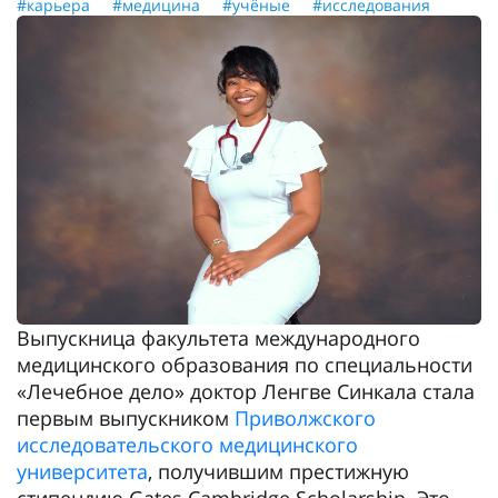
#карьера
#медицина
#учёные
#исследования
Выпускница факультета международного
медицинского образования по специальности
«Лечебное дело» доктор Ленгве Синкала стала
первым выпускником
Приволжского
исследовательского медицинского
университета
, получившим престижную
стипендию Gates Cambridge Scholarship. Это