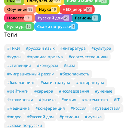
РКИ
Поступление
Виза и миграция
55
583
21
Обучение
Наука
HED_people
98
19
61
Новости
Русский дом
Регионы
131
49
31
Культура
Скажи по-русски
19
4
Теги
#ТРКИ
#русский язык
#литература
#культура
#курсы
#правила приема
#соотечественники
#стипендии
#конкурсы
#виза
#миграционный режим
#безопасность
#бакалавриат
#магистратура
#аспирантура
#рейтинги
#карьера
#исследования
#учёные
#стажировки
#физика
#химия
#математика
#IT
#медицина
#конференция
#Россия
#путешествия
#видео
#Русский дом
#регионы
#музыка
#скажи по-русски