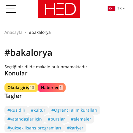
TR
Anasayfa
#bakalorya
#bakalorya
Seçtiğiniz dilde makale bulunmamaktadır
Konular
Okula giriş
Haberler
13
1
Tagler
#Rus dili
#kültür
#Öğrenci alım kuralları
#vatandaşlar için
#burslar
#elemeler
#yüksek lisans programları
#kariyer