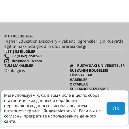
© HEDCLUB 2026
Higher Education Discovery – yabancı öğrenciler için Rusya'da
eğitim hakkında çok dilli uluslararası dergi.
İLETIŞIM BILGILERI
+7 (8362) 72-02-62
dir@hedclub.com
TÜM MAKALELER
RUSYA’DAKI ÜNIVERSITELER
Okula giriş
RUSYA'NIN BÖLGELERİ
TÜM SAYILAR
HABERLER
ORTAKLAR
KULLANICI SÖZLEŞMESI
GIZLILIK
Мы используем куки, в том числе в целях сбора
HED
статистических данных и обработки
персональных данных с использованием
Ok
интернет-сервиса "ЯндексМетрика". Если вы не
согласны прекратите использование данного
сайта.