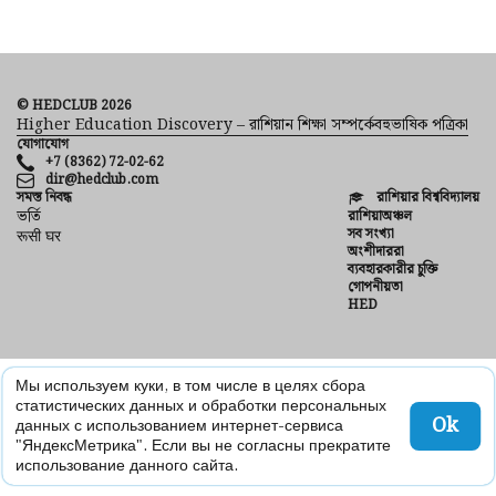
© HEDCLUB 2026
Higher Education Discovery – রাশিয়ান শিক্ষা সম্পর্কেবহুভাষিক পত্রিকা
যোগাযোগ
+7 (8362) 72-02-62
dir@hedclub.com
সমস্ত নিবন্ধ
রাশিয়ার বিশ্ববিদ্যালয়
ভর্তি
রাশিয়াঅঞ্চল
সব সংখ্যা
रूसी घर
অংশীদাররা
ব্যবহারকারীর চুক্তি
গোপনীয়তা
HED
Мы используем куки, в том числе в целях сбора
статистических данных и обработки персональных
Ok
данных с использованием интернет-сервиса
"ЯндексМетрика". Если вы не согласны прекратите
использование данного сайта.