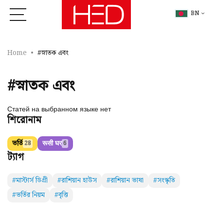
BN
Home
#স্নাতক এবং
#স্নাতক এবং
Статей на выбранном языке нет
শিরোনাম
ভর্তি
रूसी घर
28
6
ট্যাগ
#মাস্টার্স ডিগ্রী
#রাশিয়ান হাউস
#রাশিয়ান ভাষা
#সংস্কৃতি
#ভর্তির নিয়ম
#বৃত্তি