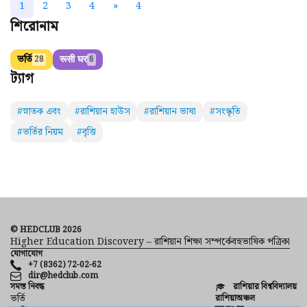
1
2
3
4
»
4
শিরোনাম
ভর্তি
रूसी घर
28
6
ট্যাগ
#স্নাতক এবং
#রাশিয়ান হাউস
#রাশিয়ান ভাষা
#সংস্কৃতি
#ভর্তির নিয়ম
#বৃত্তি
© HEDCLUB 2026
Higher Education Discovery – রাশিয়ান শিক্ষা সম্পর্কেবহুভাষিক পত্রিকা
যোগাযোগ
+7 (8362) 72-02-62
dir@hedclub.com
সমস্ত নিবন্ধ
রাশিয়ার বিশ্ববিদ্যালয়
ভর্তি
রাশিয়াঅঞ্চল