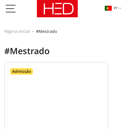
PT
Página Inicial
#Mestrado
#Mestrado
Admissão