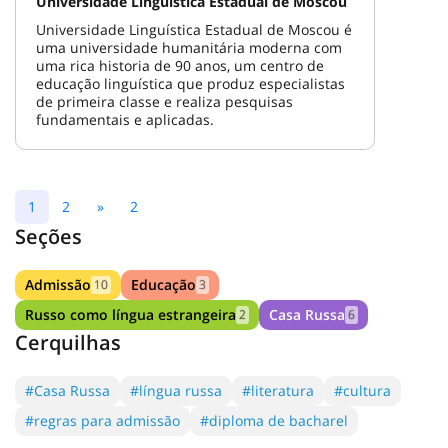
Universidade Linguística Estadual de Moscou
Universidade Linguística Estadual de Moscou é
uma universidade humanitária moderna com
uma rica historia de 90 anos, um centro de
educação linguística que produz especialistas
de primeira classe e realiza pesquisas
fundamentais e aplicadas.
1
2
»
2
Seções
Admissão
Educação
10
3
Russo como língua estrangeira
Casa Russa
2
6
Cerquilhas
#Casa Russa
#língua russa
#literatura
#cultura
#regras para admissão
#diploma de bacharel