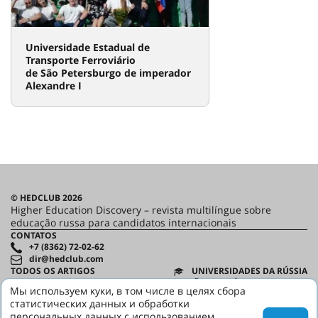
Universidade Estadual de
Transporte Ferroviário
de São Petersburgo de imperador
Alexandre I
© HEDCLUB 2026
Higher Education Discovery – revista multilíngue sobre
educação russa para candidatos internacionais
CONTATOS
+7 (8362) 72-02-62
dir@hedclub.com
TODOS OS ARTIGOS
UNIVERSIDADES DA RÚSSIA
Admissão
REGIÕES DA RÚSSIA
Мы используем куки, в том числе в целях сбора
TODAS AS EDIÇÕES DA REVISTA
Educação
статистических данных и обработки
PARCEIROS
Russo como língua estrangeira
персональных данных с использованием
CONTRATO DO USUÁRIO