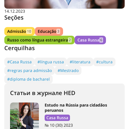
14.12.2023
Seções
Admissão
Educação
10
3
Russo como língua estrangeira
Casa Russa
2
6
Cerquilhas
#Casa Russa
#língua russa
#literatura
#cultura
#regras para admissão
#Mestrado
#diploma de bacharel
Статьи в журнале HED
Estudo na Rússia para cidadãos
peruanos
Casa Russa
№ 10 (30) 2023