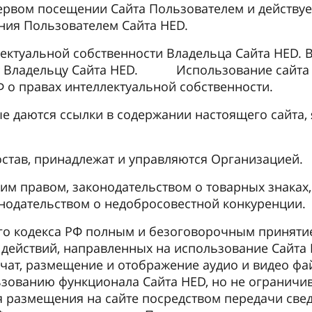
первом посещении Сайта Пользователем и действу
ния Пользователем Сайта HED.
лектуальной собственности Владельца Сайта HED.
ат Владельцу Сайта HED. Использование сайта 
Ф о правах интеллектуальной собственности.
ые даются ссылки в cодержании настоящего сайта,
остав, принадлежат и управляются Организацией.
м правом, законодательством о товарных знаках,
онодательством о недобросовестной конкуренции.
ого кодекса РФ полным и безоговорочным приняти
ействий, направленных на использование Cайта H
чат, размещение и отображение аудио и видео фай
зованию функционала Cайта HED, но не ограничив
 размещения на сайте посредством передачи све