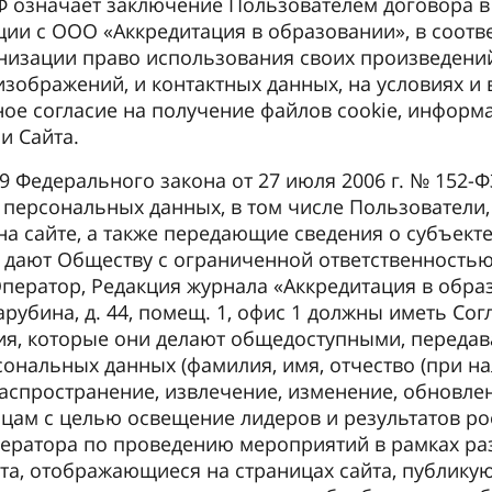
РФ означает заключение Пользователем договора в
ции с ООО «Аккредитация в образовании», в соот
низации право использования своих произведений,
изображений, и контактных данных, на условиях и
вное согласие на получение файлов cookie, инфо
и Сайта.
. 9 Федерального закона от 27 июля 2006 г. № 152
у персональных данных, в том числе Пользовате
а сайте, а также передающие сведения о субъект
дают Обществу с ограниченной ответственностью
Оператор, Редакция журнала «Аккредитация в образ
арубина, д. 44, помещ. 1, офис 1 должны иметь Со
я, которые они делают общедоступными, передав
сональных данных (фамилия, имя, отчество (при н
аспространение, извлечение, изменение, обновлен
ицам с целью освещение лидеров и результатов ро
ератора по проведению мероприятий в рамках ра
а, отображающиеся на страницах сайта, публику