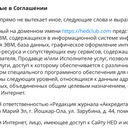
мые в Соглашении
я прямо не вытекает иное, следующие слова и выр
нный на доменном имени
https://hedclub.com
предс
ЭВМ, содержащихся в информационной системе ин
ля ЭВМ, база данных, графическое оформление инт
-ресурса и сопутствующих ему сервисов, содерж
вателя, Продавце и/или Исполнителе услуг, позвол
луги, доступ к которому обеспечивается с различн
вом специального программного обеспечения для п
ы следующих уровней, относящихся к данным ад
ых, объединенных общим целевым назначением, п
 Интернет.
 ответственностью «Редакция журнала «Аккредита
 Марий Эл, г. Йошкар-Ола, ул. Зарубина, д. 44, пом
ти Интернет, лицо, имеющее доступ к Сайту HED и 