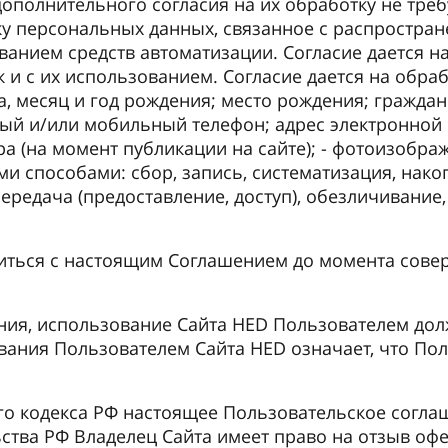
полнительного согласия на их обработку не требу
тку персональных данных, связанное с распростр
ованием средств автоматизации. Согласие дается н
к и с их использованием. Согласие дается на обр
а, месяц и год рождения; место рождения; гражданс
ный и/или мобильный телефон; адрес электронной 
ура (на момент публикации на сайте); - фотоизоб
и способами: сбор, запись, систематизация, нако
передача (предоставление, доступ), обезличивание
иться с настоящим Соглашением до момента сове
ения, использование Cайта HED Пользователем до
ания Пользователем Сайта HED означает, что Пол
ого кодекса РФ настоящее Пользовательское согла
ства РФ Владелец Сайта имеет право на отзыв оф