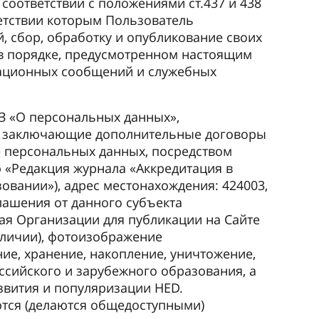
 соответствии с положениями ст.437 и 438
ветствии которым Пользователь
 сбор, обработку и опубликование своих
 в порядке, предусмотренном настоящим
рмационных сообщений и служебных
-ФЗ «О персональных данных»,
ли, заключающие дополнительные договоры
е персональных данных, посредством
 «Редакция журнала «Аккредитация в
овании»), адрес местонахождения: 424003,
глашения от данного субъекта
ая Организации для публикации на Сайте
аличии), фотоизображение
ие, хранение, накопление, уничтожение,
ссийского и зарубежного образования, а
звития и популяризации HED.
ются (делаются общедоступными)