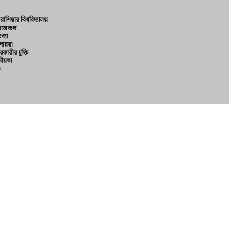
রাশিয়ার বিশ্ববিদ্যালয়
়াঅঞ্চল
খ্যা
দাররা
রকারীর চুক্তি
ীয়তা
D