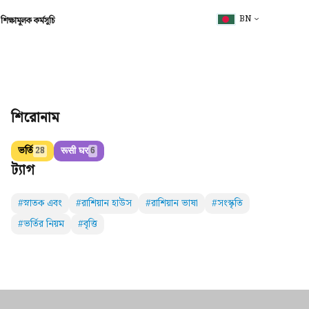
BN
শিক্ষামূলক কর্মসূচি
শিরোনাম
ভর্তি
रूसी घर
28
6
ট্যাগ
#স্নাতক এবং
#রাশিয়ান হাউস
#রাশিয়ান ভাষা
#সংস্কৃতি
#ভর্তির নিয়ম
#বৃত্তি