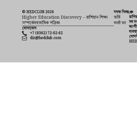
© HEDCLUB 2026
সমস্ত নিবন্ধ
Higher Education Discovery – রাশিয়ান শিক্ষা
ভর্তি
রাশিয
সব সং
সম্পর্কেবহুভাষিক পত্রিকা
रूसी घर
অংশী
যোগাযোগ
ব্যবহা
+7 (8362) 72-02-62
গোপন
dir@hedclub.com
HE