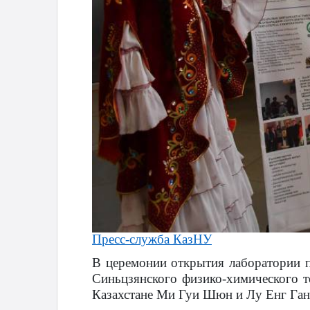
Пресс-служба КазНУ
В церемонии открытия лаборатории п
Синьцзянского физико-химического т
Казахстане Ми Гуи Шюн и Лу Енг Ган