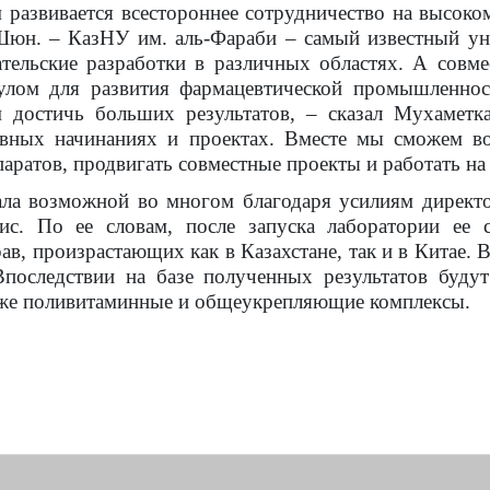
развивается всестороннее сотрудничество на высоком
Шюн. – КазНУ им. аль-Фараби – самый известный уни
тельские разработки в различных областях. А совмес
улом для развития фармацевтической промышленно
достичь больших результатов, – сказал Мухаметк
сивных начинаниях и проектах. Вместе мы сможем во
аратов, продвигать совместные проекты и работать на
ала возможной во многом благодаря усилиям директо
с. По ее словам, после запуска лаборатории ее 
рав, произрастающих как в Казахстане, так и в Китае.
Впоследствии на базе полученных результатов будут
акже поливитаминные и общеукрепляющие комплексы.