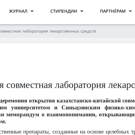
ЖУРНАЛ
СТИПЕНДИИ
ПАРТНЁРАМ
совместная лаборатория лекарственных средств
я совместная лаборатория лекар
церемония открытия казахстанско-китайской сов
шим университетом и Синьцзянским физико-хим
ан меморандум о взаимопонимании, открывающий
ом.
ственные препараты, созданные на основе целебных 