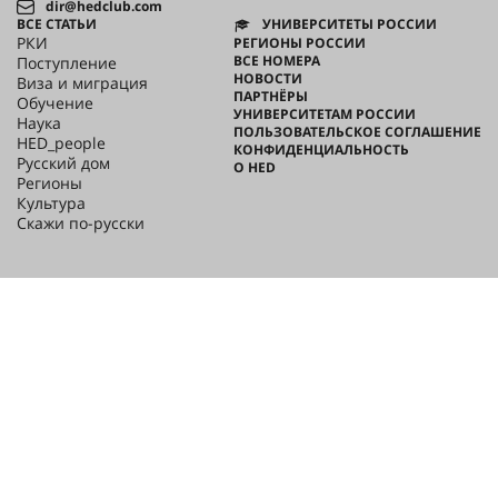
dir@hedclub.com
ВСЕ СТАТЬИ
УНИВЕРСИТЕТЫ РОССИИ
РКИ
РЕГИОНЫ РОССИИ
ВСЕ НОМЕРА
Поступление
НОВОСТИ
Виза и миграция
ПАРТНЁРЫ
Обучение
УНИВЕРСИТЕТАМ РОССИИ
Наука
ПОЛЬЗОВАТЕЛЬСКОЕ СОГЛАШЕНИЕ
HED_people
КОНФИДЕНЦИАЛЬНОСТЬ
Русский дом
О HED
Регионы
Культура
Скажи по-русски