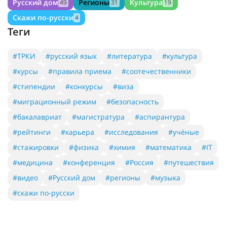
Русский дом
Регионы
Культура
49
31
19
Скажи по-русски
4
Теги
#ТРКИ
#русский язык
#литература
#культура
#курсы
#правила приема
#соотечественники
#стипендии
#конкурсы
#виза
#миграционный режим
#безопасность
#бакалавриат
#магистратура
#аспирантура
#рейтинги
#карьера
#исследования
#учёные
#стажировки
#физика
#химия
#математика
#IT
#медицина
#конференция
#Россия
#путешествия
#видео
#Русский дом
#регионы
#музыка
#скажи по-русски