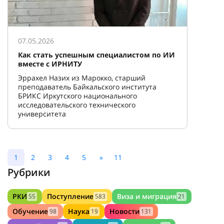
07.05.2026
Как стать успешным специалистом по ИИ
вместе с ИРНИТУ
Эррахел Назих из Марокко, старший
преподаватель Байкальского института
БРИКС Иркутского национального
исследовательского технического
университета
1
2
3
4
5
»
11
Рубрики
РКИ
Поступление
Виза и миграция
55
583
21
Обучение
Наука
Новости
98
19
131