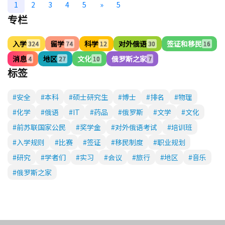
1
2
3
4
5
»
5
专栏
入学
留学
科学
对外俄语
签证和移民
324
74
12
30
16
消息
地区
文化
俄罗斯之家
4
27
10
7
标签
#安全
#本科
#硕士研究生
#博士
#排名
#物理
#化学
#俄语
#IT
#药品
#俄罗斯
#文学
#文化
#前苏联国家公民
#奖学金
#对外俄语考试
#培训班
#入学规则
#比赛
#签证
#移民制度
#职业规划
#研究
#学者们
#实习
#会议
#旅行
#地区
#音乐
#俄罗斯之家