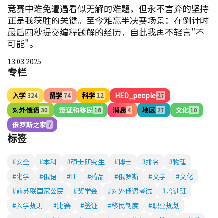
竞赛中难免遭遇看似无解的难题，但永不言弃的坚持
正是我获胜的关键。至今难忘半决赛场景：在倒计时
最后四秒提交编程题解的经历，自此我再不轻言"不
可能"。
13.03.2025
专栏
入学
留学
科学
HED_people
324
74
12
27
对外俄语
签证和移民
消息
地区
文化
30
16
4
27
10
俄罗斯之家
7
标签
#安全
#本科
#硕士研究生
#博士
#排名
#物理
#化学
#俄语
#IT
#药品
#俄罗斯
#文学
#文化
#前苏联国家公民
#奖学金
#对外俄语考试
#培训班
#入学规则
#比赛
#签证
#移民制度
#职业规划