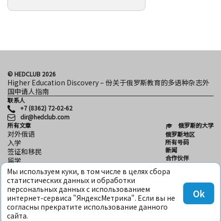
© HEDCLUB 2026
Higher Education Discovery – 份关于俄罗斯教育的多语种杂志外
国申请人指南
联系人
+7 (8362) 72-02-62
dir@hedclub.com
所有文章
俄罗斯的大学
对外俄语
俄罗斯地区
所有号码
入学
新闻
签证和移民
合作伙伴
留学
用户协议
科学
Мы используем куки, в том числе в целях сбора
保密性
HED_people
статистических данных и обработки
HED
俄罗斯之家
персональных данных с использованием
Ok
地区
интернет-сервиса "ЯндексМетрика". Если вы не
文化
согласны прекратите использование данного
сайта.