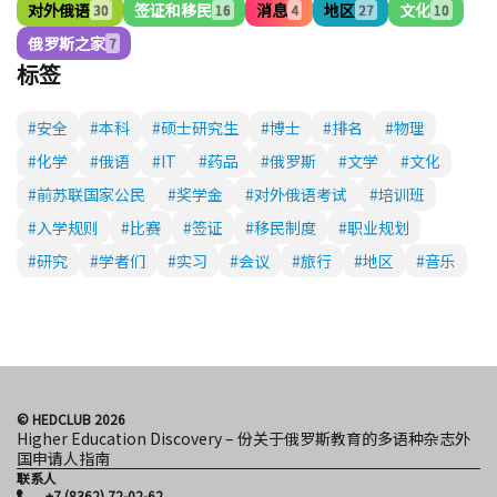
对外俄语
签证和移民
消息
地区
文化
30
16
4
27
10
俄罗斯之家
7
标签
#安全
#本科
#硕士研究生
#博士
#排名
#物理
#化学
#俄语
#IT
#药品
#俄罗斯
#文学
#文化
#前苏联国家公民
#奖学金
#对外俄语考试
#培训班
#入学规则
#比赛
#签证
#移民制度
#职业规划
#研究
#学者们
#实习
#会议
#旅行
#地区
#音乐
© HEDCLUB 2026
Higher Education Discovery – 份关于俄罗斯教育的多语种杂志外
国申请人指南
联系人
+7 (8362) 72-02-62