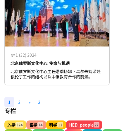
№ 1 (32) 2024
北京俄罗斯文化中心: 使命与机遇
北京俄罗斯文化中心主任塔季扬娜·乌尔朱姆采娃
谈论了工作的结构以及中俄教育合作的前景。
1
2
»
2
专栏
入学
留学
科学
HED_people
324
74
12
27