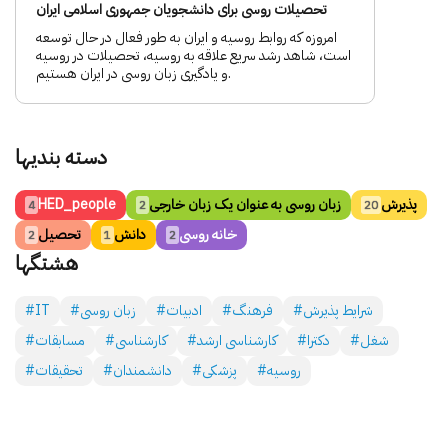
تحصیلات روسی برای دانشجویان جمهوری اسلامی ایران
امروزه که روابط روسیه و ایران به طور فعال در حال توسعه
است، شاهد رشد سریع علاقه به روسیه، تحصیلات در روسیه
و یادگیری زبان روسی در ایران هستیم.
دسته بندی­ها
پذیرش
زبان روسی به عنوان یک زبان خارجی
HED_people
4
2
20
خانه روسی
دانش
تحصیل
2
1
2
هشتگ­ها
#شرایط پذیرش
#فرهنگ
#ادبیات
#زبان روسی
#IT
#شغل
#دکترا
#کارشناسی ارشد
#کارشناسی
#مسابقات
#روسیه
#پزشکی
#دانشمندان
#تحقیقات