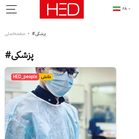
FA
#پزشکی
صفحه‌اصلی
#پزشکی
دانش
HED_people