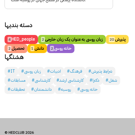
دسته بندی­ها
پذیرش
زبان روسی به عنوان یک زبان خارجی
HED_people
4
2
20
خانه روسی
دانش
تحصیل
2
1
2
هشتگ­ها
#شرایط پذیرش
#فرهنگ
#ادبیات
#زبان روسی
#IT
#شغل
#دکترا
#کارشناسی ارشد
#کارشناسی
#مسابقات
#خانه روسی
#روسیه
#دانشمندان
#تحقیقات
© HEDCLUB 2026