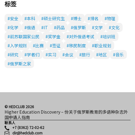
标签
#安全
#本科
#硕士研究生
#博士
#排名
#物理
#化学
#俄语
#IT
#药品
#俄罗斯
#文学
#文化
#前苏联国家公民
#奖学金
#对外俄语考试
#培训班
#入学规则
#比赛
#签证
#移民制度
#职业规划
#研究
#学者们
#实习
#会议
#旅行
#地区
#音乐
#俄罗斯之家
© HEDCLUB 2026
Higher Education Discovery – 份关于俄罗斯教育的多语种杂志外
国申请人指南
联系人
+7 (8362) 72-02-62
dir@hedclub.com