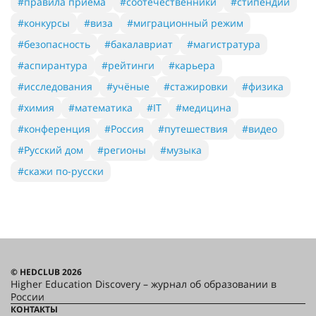
#правила приема
#соотечественники
#стипендии
#конкурсы
#виза
#миграционный режим
#безопасность
#бакалавриат
#магистратура
#аспирантура
#рейтинги
#карьера
#исследования
#учёные
#стажировки
#физика
#химия
#математика
#IT
#медицина
#конференция
#Россия
#путешествия
#видео
#Русский дом
#регионы
#музыка
#скажи по-русски
© HEDCLUB 2026
Higher Education Discovery – журнал об образовании в
России
КОНТАКТЫ