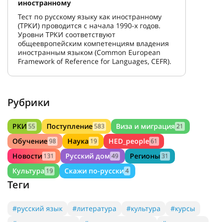
иностранному
Тест по русскому языку как иностранному
(ТРКИ) проводится с начала 1990-х годов.
Уровни ТРКИ соответствуют
общеевропейским компетенциям владения
иностранным языком (Common European
Framework of Reference for Languages, CEFR).
Рубрики
РКИ
Поступление
Виза и миграция
55
583
21
Обучение
Наука
HED_people
98
19
61
Новости
Русский дом
Регионы
131
49
31
Культура
Скажи по-русски
19
4
Теги
#русский язык
#литература
#культура
#курсы