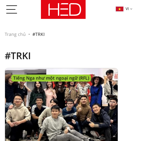
VI
Trang chủ
#TRKI
#TRKI
Tiếng Nga như một ngoại ngữ (RFL)