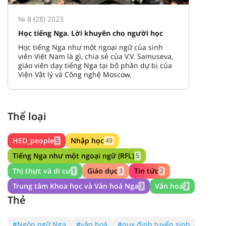
№ 8 (28) 2023
Học tiếng Nga. Lời khuyên cho người học
Học tiếng Nga như một ngoại ngữ của sinh
viên Việt Nam là gì, chia sẻ của V.V. Samuseva,
giáo viên dạy tiếng Nga tại bộ phần dự bị của
Viện Vật lý và Công nghệ Moscow.
Thể loại
HED_people
Nhập học
5
49
Tiếng Nga như một ngoại ngữ (RFL)
5
Thị thực và di cư
Giáo dục
Tin tức
1
3
2
Trung tâm Khoa học và Văn hoá Nga
Văn hoá
3
2
Thẻ
#Ngôn ngữ Nga
#văn hoá
#quy định tuyển sinh