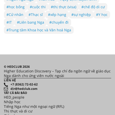
#học bổng
#cuộc thi
#thị thực (visa)
#chế độ di cư
#Cử nhân
#Thạc sĩ
#xếp hạng
#sự nghiệp
#Y học
#IT
#Liên bang Nga
#chuyến đi
#Trung tâm Khoa học và Văn hoá Nga
© HEDCLUB 2026
Higher Education Discovery – Tạp chí đa ngôn ngữ về giáo dục
Nga dành cho ứng viên nước ngoài
LIÊN HỆ
+7 (8362) 72-02-62
dir@hedclub.com
TẤT CẢ BÀI BÁO
HED_people
Nhập học
Tiếng Nga như một ngoại ngữ (RFL)
Thị thực và di cư