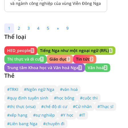
và ngành công nghiệp của vùng Viễn Đông Nga
1
2
3
4
5
»
9
Thể loại
HED_people
Tiếng Nga như một ngoại ngữ (RFL)
5
5
Thị thực và di cư
Giáo dục
Tin tức
1
3
2
Trung tâm Khoa học và Văn hoá Nga
Văn hoá
3
2
Thẻ
#TRKI
#Ngôn ngữ Nga
#văn hoá
#quy định tuyển sinh
#học bổng
#cuộc thi
#thị thực (visa)
#chế độ di cư
#Cử nhân
#Thạc sĩ
#xếp hạng
#sự nghiệp
#Y học
#IT
#Liên bang Nga
#chuyến đi