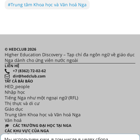
#Trung tâm Khoa học và Văn hoá Nga
© HEDCLUB 2026
Higher Education Discovery – Tạp chí đa ngôn ngữ về giáo dục
Nga dành cho ứng viên nước ngoài
LIÊN HỆ
+7 (8362) 72-02-62
dir@hedclub.com
TẤT CẢ BÀI BÁO
HED_people
Nhập học
Tiếng Nga như một ngoại ngữ (RFL)
Thị thực và di cư
Giáo dục
Trung tâm Khoa học và Văn hoá Nga
Văn hoá
CÁC TRƯỜNG ĐẠI HỌC TẠI NGA
CÁC KHU VỰC CỦA NGA
TẤT CẢ CÁC SỐ TẠP CHÍ
Мы используем куки, в том числе в целях сбора