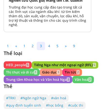
Nghiên cứu Quốc gia) mang tên I.M. Gubkin
Trường đại học cung cấp đào tạo trong tất cả
các lĩnh vực của ngành dầu khí: từ tìm kiếm
thăm dò, sản xuất, vận chuyển, lọc dầu khí, hỗ
trợ kỹ thuật và thông tin cho các quy trình công
nghệ.
1
«
1
2
3
4
5
»
9
Thể loại
HED_people
Tiếng Nga như một ngoại ngữ (RFL)
5
5
Thị thực và di cư
Giáo dục
Tin tức
1
3
2
Trung tâm Khoa học và Văn hoá Nga
Văn hoá
3
2
Thẻ
#TRKI
#Ngôn ngữ Nga
#văn hoá
#quy định tuyển sinh
#học bổng
#cuộc thi