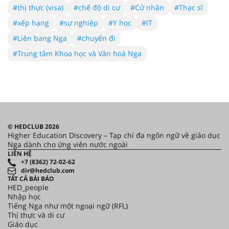
#thị thực (visa)
#chế độ di cư
#Cử nhân
#Thạc sĩ
#xếp hạng
#sự nghiệp
#Y học
#IT
#Liên bang Nga
#chuyến đi
#Trung tâm Khoa học và Văn hoá Nga
© HEDCLUB 2026
Higher Education Discovery – Tạp chí đa ngôn ngữ về giáo dục
Nga dành cho ứng viên nước ngoài
LIÊN HỆ
+7 (8362) 72-02-62
dir@hedclub.com
TẤT CẢ BÀI BÁO
HED_people
Nhập học
Tiếng Nga như một ngoại ngữ (RFL)
Thị thực và di cư
Giáo dục