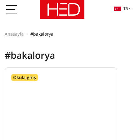
TR
Anasayfa
#bakalorya
#bakalorya
Okula giriş