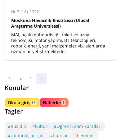
№ 7 (18) 2022
Moskova Havacılık Enstitüsü (Ulusal
Araştırma Üniversitesi)
MAI, uçak mühendisliği, roket ve uzay
teknolojisi, motor yapımı, BT teknolojileri,
robotik, enerji, yeni malzemeler vb. alanlarda
uzmanlar yetiştirmektedir.
1
«
1
2
Konular
Okula giriş
Haberler
13
1
Tagler
#Rus dili
#kültür
#Öğrenci alım kuralları
#vatandaşlar için
#burslar
#elemeler