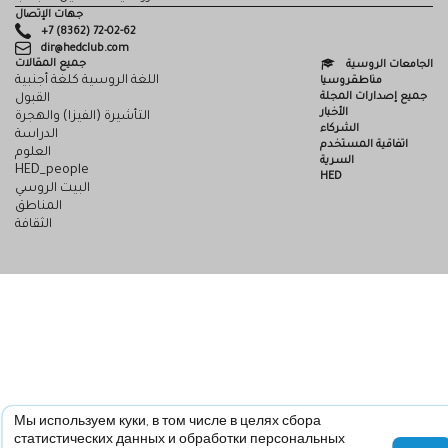
جهات الإتصال
+7 (8362) 72-02-62
dir@hedclub.com
جميع المقالات
الجامعات الروسية
اللغة الروسية كلغة أجنبية
مناطقروسيا
جميع إصدارات المجلة
القبول
الأخبار
التأشيرة (الفيزا) والهجرة
الشركاء
الدراسة
اتفاقية المستخدم
العلوم
السرية
HED_people
HED
البيت الروسي
المناطق
الثقافة
Мы используем куки, в том числе в целях сбора
статистических данных и обработки персональных