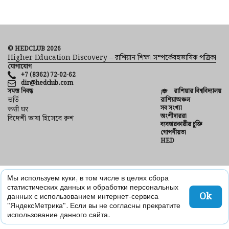
© HEDCLUB 2026
Higher Education Discovery – রাশিয়ান শিক্ষা সম্পর্কেবহুভাষিক পত্রিকা
যোগাযোগ
+7 (8362) 72-02-62
dir@hedclub.com
সমস্ত নিবন্ধ
রাশিয়ার বিশ্ববিদ্যালয়
ভর্তি
রাশিয়াঅঞ্চল
সব সংখ্যা
रूसी घर
অংশীদাররা
বিদেশী ভাষা হিসেবে রুশ
ব্যবহারকারীর চুক্তি
গোপনীয়তা
HED
Мы используем куки, в том числе в целях сбора
статистических данных и обработки персональных
Ok
данных с использованием интернет-сервиса
"ЯндексМетрика". Если вы не согласны прекратите
использование данного сайта.