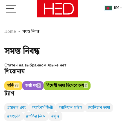
BN
Home
সমস্ত নিবন্ধ
সমস্ত নিবন্ধ
Статей на выбранном языке нет
শিরোনাম
ভর্তি
रूसी घर
বিদেশী ভাষা হিসেবে রুশ
28
6
2
ট্যাগ
#স্নাতক এবং
#মাস্টার্স ডিগ্রী
#রাশিয়ান হাউস
#রাশিয়ান ভাষা
#সংস্কৃতি
#ভর্তির নিয়ম
#বৃত্তি