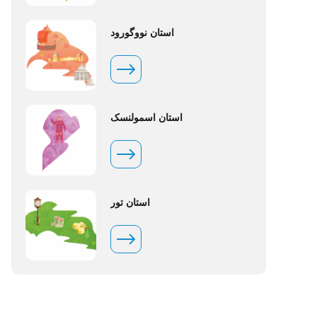
استان نووگورود
استان اسمولنسک
استان تور