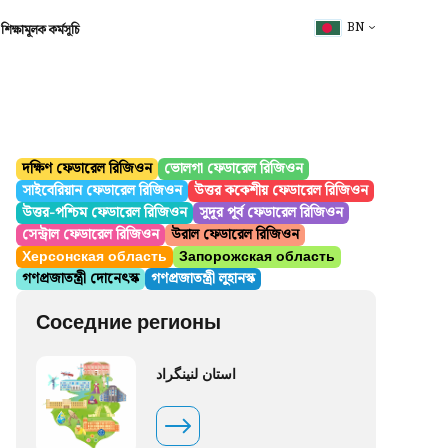
BN
শিক্ষামূলক কর্মসূচি
দক্ষিণ ফেডারেল রিজিওন
ভোলগা ফেডারেল রিজিওন
সাইবেরিয়ান ফেডারেল রিজিওন
উত্তর ককেশীয় ফেডারেল রিজিওন
উত্তর-পশ্চিম ফেডারেল রিজিওন
সুদূর পূর্ব ফেডারেল রিজিওন
সেন্ট্রাল ফেডারেল রিজিওন
উরাল ফেডারেল রিজিওন
Херсонская область
Запорожская область
গণপ্রজাতন্ত্রী দোনেৎস্ক
গণপ্রজাতন্ত্রী লুহানস্ক
Соседние регионы
استان لنینگراد