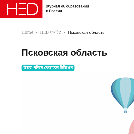
Журнал об образовании
в России
Home
HED মানচিত্র
Псковская область
Псковская область
উত্তর-পশ্চিম ফেডারেল রিজিওন