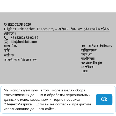
© HEDCLUB 2026
Higher Education Discovery – রাশিয়ান শিক্ষা সম্পর্কেবহুভাষিক পত্রিকা
যোগাযোগ
+7 (8362) 72-02-62
dir@hedclub.com
সমস্ত নিবন্ধ
রাশিয়ার বিশ্ববিদ্যালয়
ভর্তি
রাশিয়াঅঞ্চল
সব সংখ্যা
रूसी घर
অংশীদাররা
বিদেশী ভাষা হিসেবে রুশ
ব্যবহারকারীর চুক্তি
গোপনীয়তা
HED
Мы используем куки, в том числе в целях сбора
статистических данных и обработки персональных
Ok
данных с использованием интернет-сервиса
"ЯндексМетрика". Если вы не согласны прекратите
использование данного сайта.