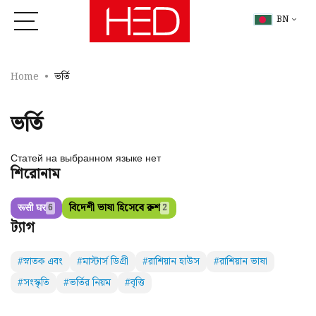
BN
Home
ভর্তি
ভর্তি
Статей на выбранном языке нет
শিরোনাম
रूसी घर
বিদেশী ভাষা হিসেবে রুশ
6
2
ট্যাগ
#স্নাতক এবং
#মাস্টার্স ডিগ্রী
#রাশিয়ান হাউস
#রাশিয়ান ভাষা
#সংস্কৃতি
#ভর্তির নিয়ম
#বৃত্তি