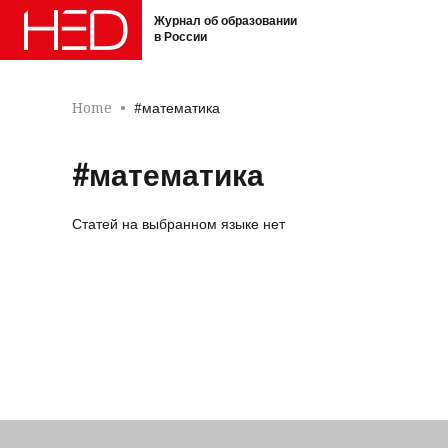
Журнал об образовании
в России
Home
#математика
#математика
Статей на выбранном языке нет