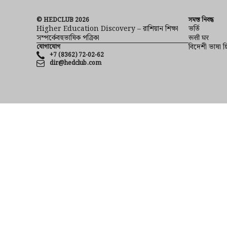
© HEDCLUB 2026
সমস্ত নিবন্ধ
Higher Education Discovery – রাশিয়ান শিক্ষা
ভর্তি
সম্পর্কেবহুভাষিক পত্রিকা
रूसी घर
বিদেশী ভাষা 
যোগাযোগ
+7 (8362) 72-02-62
dir@hedclub.com