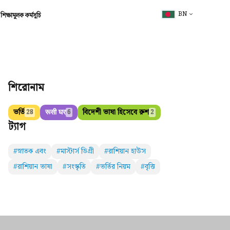
BN
শিক্ষামূলক কর্মসূচি
শিরোনাম
ভর্তি
रूसी घर
বিদেশী ভাষা হিসেবে রুশ
28
6
2
ট্যাগ
#স্নাতক এবং
#মাস্টার্স ডিগ্রী
#রাশিয়ান হাউস
#রাশিয়ান ভাষা
#সংস্কৃতি
#ভর্তির নিয়ম
#বৃত্তি