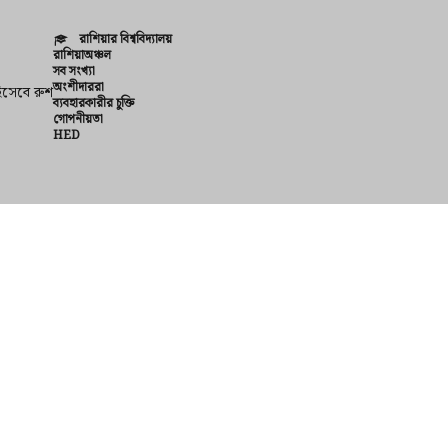
রাশিয়ার বিশ্ববিদ্যালয়
রাশিয়াঅঞ্চল
সব সংখ্যা
অংশীদাররা
হিসেবে রুশ
ব্যবহারকারীর চুক্তি
গোপনীয়তা
HED