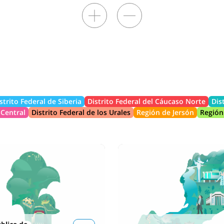
strito Federal de Siberia
Distrito Federal del Cáucaso Norte
Dis
 Central
Distrito Federal de los Urales
Región de Jersón
Región