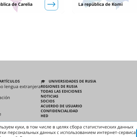
blica de Carelia
La república de Komi
ARTÍCULOS
UNIVERSIDADES DE RUSIA
mo lengua extranjera
REGIONES DE RUSIA
TODAS LAS EDICIONES
NOTICIAS
ación
SOCIOS
ACUERDO DE USUARIO
CONFIDENCIALIDAD
e
HED
ьзуем куки, в том числе в целях сбора статистических данных
тки персональных данных с использованием интернет-сервиса