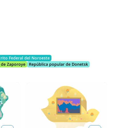
trito Federal del Noroeste
 de Zaporoye
República popular de Donetsk