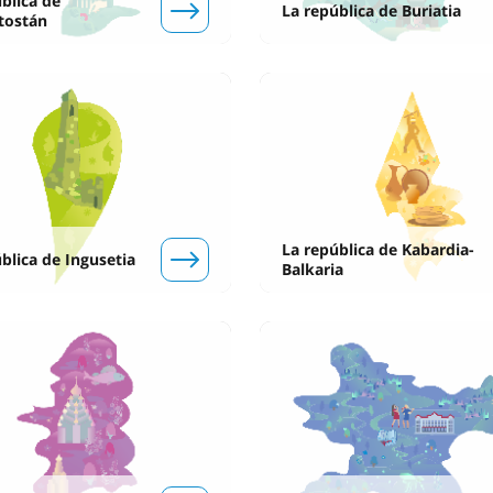
blica de
La república de Buriatia
tostán
La república de Kabardia-
blica de Ingusetia
Balkaria