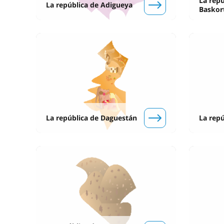
La repú
La república de Adigueya
Baskor
La república de Daguestán
La repú