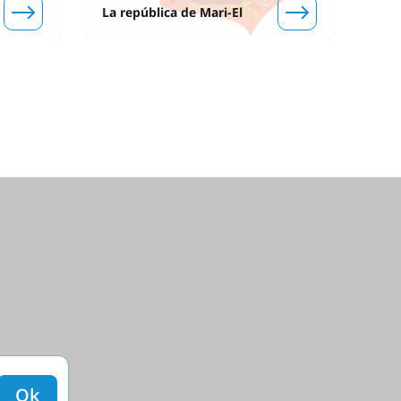
La república de Mari-El
Ok