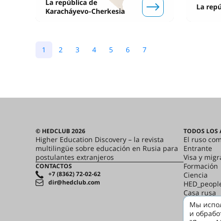
La república de
La repú
Karacháyevo-Cherkesia
1
2
3
4
5
6
7
© HEDCLUB 2026
TODOS LOS 
Higher Education Discovery – la revista
El ruso co
multilingüe sobre educación en Rusia para
Entrante
postulantes extranjeros
Visa y migr
Formación
CONTACTOS
+7 (8362) 72-02-62
Ciencia
dir@hedclub.com
HED_peopl
Casa rusa
Regiones
Мы испол
cultura
и обрабо