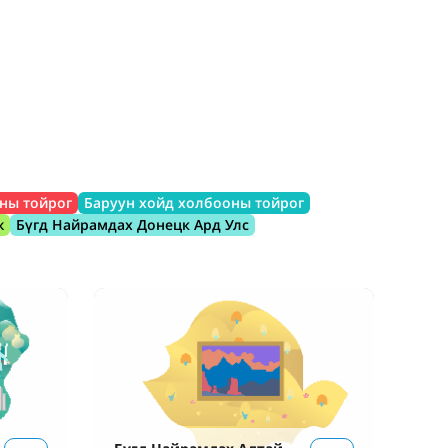
ны тойрог
Баруун хойд холбооны тойрог
ж
Бүгд Найрамдах Донецк Ард Улс