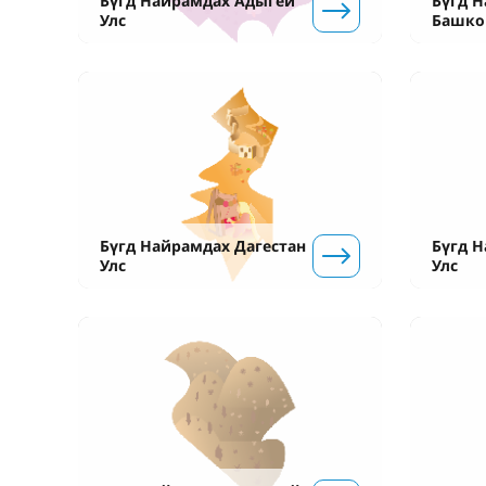
Бүгд Найрамдах Адыгей
Бүгд 
Улс
Башко
Бүгд Найрамдах Дагестан
Бүгд 
Улс
Улс