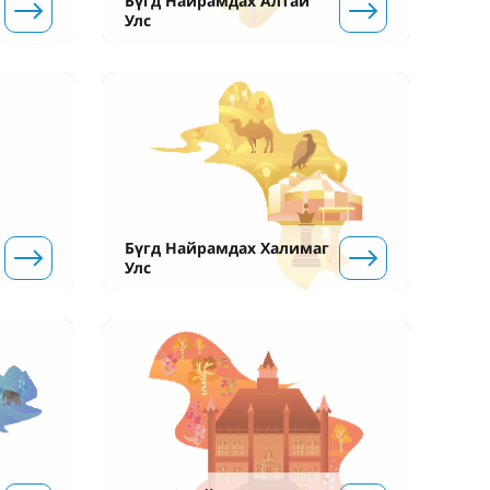
Бүгд Найрамдах Алтай
Улс
Бүгд Найрамдах Халимаг
Улс