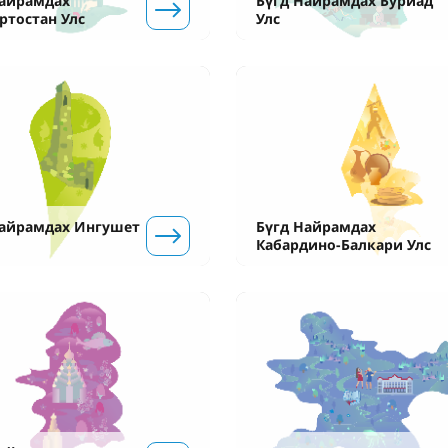
Найрамдах
Бүгд Найрамдах Буриад
ртостан Улс
Улс
Найрамдах Ингушет
Бүгд Найрамдах
Кабардино-Балкари Улс