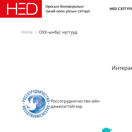
Оросын боловсролын
HED СЭТГҮҮ
тухай олон улсын сэтгүүл
Home
ОХУ-ынбүс нутгууд
Интерак
Россотрудничество-ийн
дэмжлэгтэйгээр