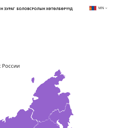
MN
Н ЗУРАГ
БОЛОВСРОЛЫН ХӨТӨЛБӨРҮҮД
х России