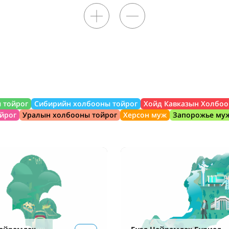
 тойрог
Сибирийн холбооны тойрог
Хойд Кавказын Холбоо
йрог
Уралын холбооны тойрог
Херсон муж
Запорожье му