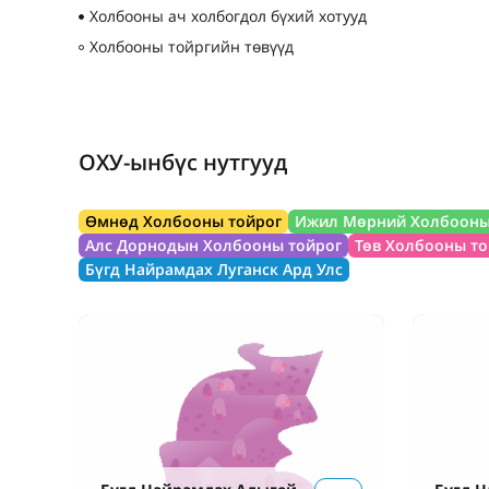
Холбооны ач холбогдол бүхий хотууд
Холбооны тойргийн төвүүд
ОХУ-ынбүс нутгууд
Өмнөд Холбооны тойрог
Ижил Мөрний Холбооны
Алс Дорнодын Холбооны тойрог
Төв Холбооны то
Бүгд Найрамдах Луганск Ард Улс