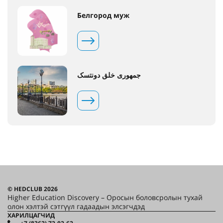
Белгород муж
جمهوری خلق دونتسک
© HEDCLUB 2026
Higher Education Discovery – Оросын боловсролын тухай
олон хэлтэй сэтгүүл гадаадын элсэгчдэд
ХАРИЛЦАГЧИД