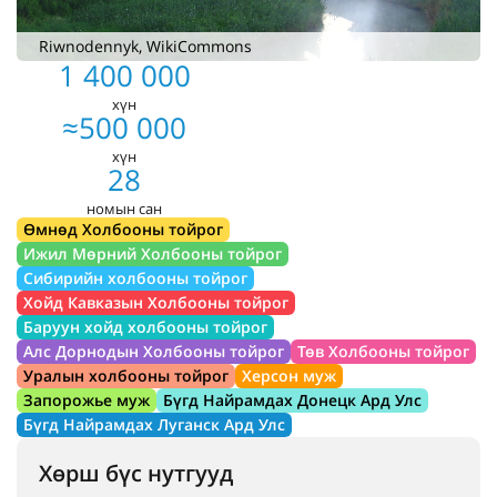
Riwnodennyk, WikiCommons
1 400 000
хүн
≈500 000
хүн
28
номын сан
Өмнөд Холбооны тойрог
Ижил Мөрний Холбооны тойрог
Сибирийн холбооны тойрог
Хойд Кавказын Холбооны тойрог
Баруун хойд холбооны тойрог
Алс Дорнодын Холбооны тойрог
Төв Холбооны тойрог
Уралын холбооны тойрог
Херсон муж
Запорожье муж
Бүгд Найрамдах Донецк Ард Улс
Бүгд Найрамдах Луганск Ард Улс
Хөрш бүс нутгууд