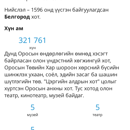
Нийслэл – 1596 онд үүсгэн байгуулагдсан
Белгород
хот.
Хүн ам
321 761
хүн
Дунд Оросын өндөрлөгийн өмнөд хэсэгт
байрласан олон үндэстний хөгжингүй хот,
Оросын Төвийн Хар шороон хөрсний бүсийн
шинжлэх ухаан, соёл, эдийн засаг ба шашин
шүтлэгийн төв. "Цэргийн алдрын хот" цолыг
хүртсэн Оросын анхны хот. Тус хотод олон
театр, кинотеатр, музей байдаг.
5
5
музей
театр
5