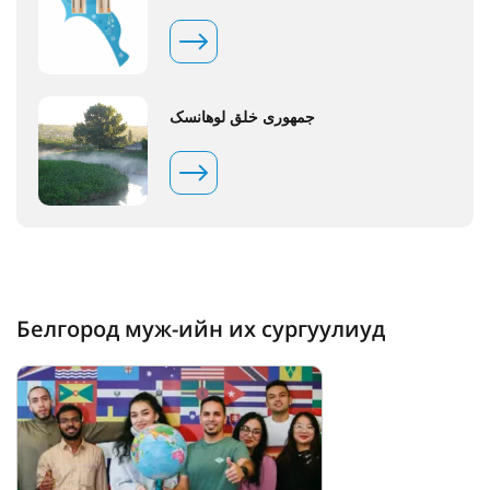
جمهوری خلق لوهانسک
Белгород муж-ийн их сургуулиуд