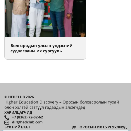
Белгородын улсын үндэсний
судалгааны их сургууль
© HEDCLUB 2026
Higher Education Discovery – Оросын боловсролын тухай
олон хэлтэй сэтгүүл гадаадын элсэгчдэд
ХАРИЛЦАГЧИД
+7 (8362) 72-02-62
dir@hedclub.com
БҮХ НИЙТЛЭЛ
ОРОСЫН ИХ СУРГУУЛИУД