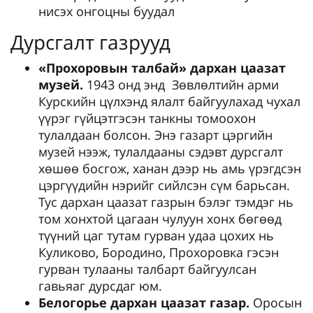
нисэх онгоцны буудал
Дурсгалт газрууд
«Прохоровын талбай» дархан цаазат
музей.
1943 онд энд Зөвлөлтийн арми
Курскийн цүлхэнд ялалт байгуулахад чухал
үүрэг гүйцэтгэсэн танкны томоохон
тулалдаан болсон. Энэ газарт цэргийн
музей нээж, тулалдааны сэдэвт дурсгалт
хөшөө босгож, ханан дээр нь амь үрэгдсэн
цэргүүдийн нэрийг сийлсэн сүм барьсан.
Тус дархан цаазат газрын бэлэг тэмдэг нь
том хонхтой цагаан чулуун хонх бөгөөд
түүний цаг тутам гурван удаа цохих нь
Куликово, Бородино, Прохоровка гэсэн
гурван тулааны талбарт байгуулсан
гавьяаг дурсдаг юм.
Белогорье дархан цаазат газар.
Оросын