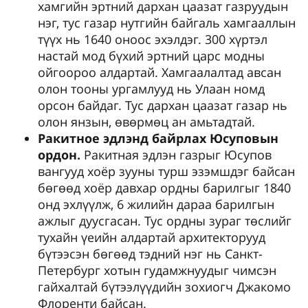
хамгийн эртний дархан цаазат газруудын
нэг, тус газар нутгийн байгаль хамгааллын
түүх нь 1640 оноос эхэлдэг. 300 хүртэл
настай мод бүхий эртний царс модны
ойгоороо алдартай. Хамгаалалтад авсан
олон тооны ургамлууд нь Улаан номд
орсон байдаг. Тус дархан цаазат газар нь
олон янзын, өвөрмөц ан амьтадтай.
Ракитное эдлэнд байрлах Юсуповын
ордон.
Ракитная эдлэн газрыг Юсупов
вангууд хоёр зууны турш эзэмшдэг байсан
бөгөөд хоёр давхар ордны барилгыг 1840
онд эхлүүлж, 6 жилийн дараа барилгын
ажлыг дуусгасан. Тус ордны зураг төслийг
тухайн үеийн алдартай архитекторууд
бүтээсэн бөгөөд тэдний нэг нь Санкт-
Петербург хотын гудамжнуудыг чимсэн
гайхалтай бүтээлүүдийн зохиогч Джакомо
Флоренти байсан.