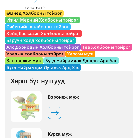
кинотеатр
Өмнөд Холбооны тойрог
Ижил Мөрний Холбооны тойрог
Сибирийн холбооны тойрог
Хойд Кавказын Холбооны тойрог
Баруун хойд холбооны тойрог
Алс Дорнодын Холбооны тойрог
Төв Холбооны тойрог
Уралын холбооны тойрог
Херсон муж
Запорожье муж
Бүгд Найрамдах Донецк Ард Улс
Бүгд Найрамдах Луганск Ард Улс
Хөрш бүс нутгууд
Воронеж муж
Курск муж