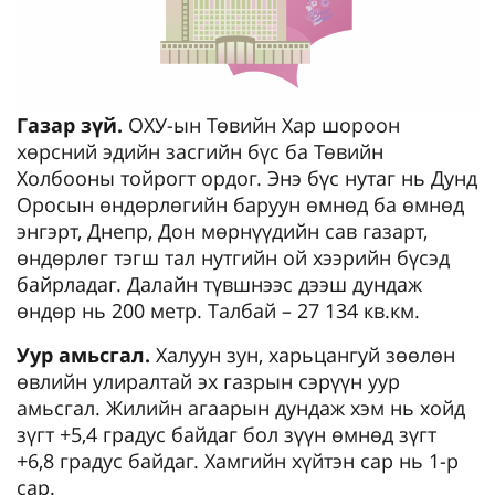
Газар зүй.
ОХУ-ын Төвийн Хар шороон
хөрсний эдийн засгийн бүс ба Төвийн
Холбооны тойрогт ордог. Энэ бүс нутаг нь Дунд
Оросын өндөрлөгийн баруун өмнөд ба өмнөд
энгэрт, Днепр, Дон мөрнүүдийн сав газарт,
өндөрлөг тэгш тал нутгийн ой хээрийн бүсэд
байрладаг. Далайн түвшнээс дээш дундаж
өндөр нь 200 метр. Талбай – 27 134 кв.км.
Уур амьсгал.
Халуун зун, харьцангуй зөөлөн
өвлийн улиралтай эх газрын сэрүүн уур
амьсгал. Жилийн агаарын дундаж хэм нь хойд
зүгт +5,4 градус байдаг бол зүүн өмнөд зүгт
+6,8 градус байдаг. Хамгийн хүйтэн сар нь 1-р
сар.