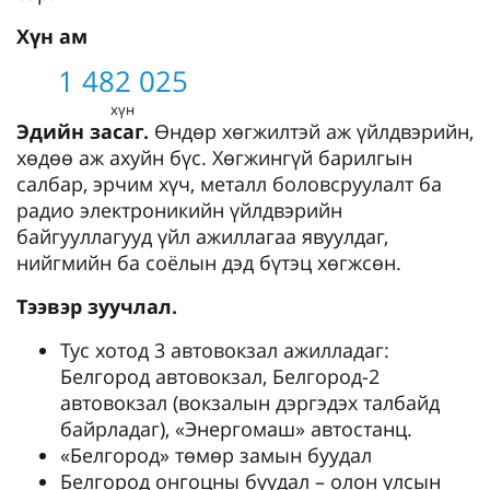
Хүн ам
1 482 025
хүн
Эдийн засаг.
Өндөр хөгжилтэй аж үйлдвэрийн,
хөдөө аж ахуйн бүс. Хөгжингүй барилгын
салбар, эрчим хүч, металл боловсруулалт ба
радио электроникийн үйлдвэрийн
байгууллагууд үйл ажиллагаа явуулдаг,
нийгмийн ба соёлын дэд бүтэц хөгжсөн.
Тээвэр зуучлал.
Тус хотод 3 автовокзал ажилладаг:
Белгород автовокзал, Белгород-2
автовокзал (вокзалын дэргэдэх талбайд
байрладаг), «Энергомаш» автостанц.
«Белгород» төмөр замын буудал
Белгород онгоцны буудал – олон улсын