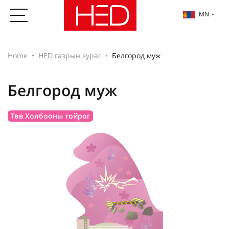
MN
Home
HED газрын зураг
Белгород муж
Белгород муж
Төв Холбооны тойрог