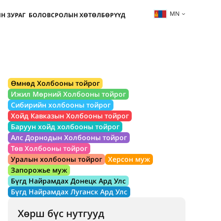
MN
Н ЗУРАГ
БОЛОВСРОЛЫН ХӨТӨЛБӨРҮҮД
Өмнөд Холбооны тойрог
Ижил Мөрний Холбооны тойрог
Сибирийн холбооны тойрог
Хойд Кавказын Холбооны тойрог
Баруун хойд холбооны тойрог
Алс Дорнодын Холбооны тойрог
Төв Холбооны тойрог
Уралын холбооны тойрог
Херсон муж
Запорожье муж
Бүгд Найрамдах Донецк Ард Улс
Бүгд Найрамдах Луганск Ард Улс
Хөрш бүс нутгууд