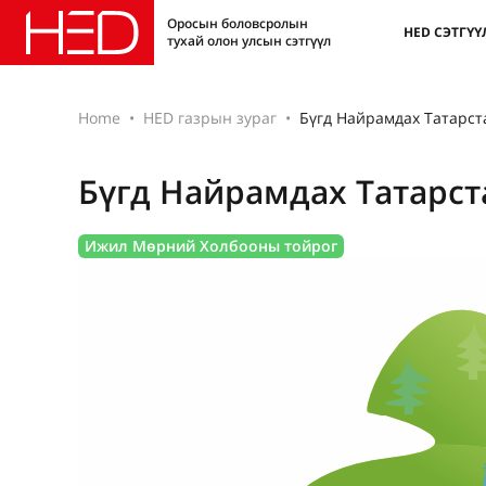
Оросын боловсролын
HED СЭТГҮҮ
тухай олон улсын сэтгүүл
Home
HED газрын зураг
Бүгд Найрамдах Татарст
Бүгд Найрамдах Татарст
Ижил Мөрний Холбооны тойрог