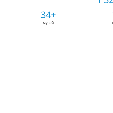
34+
музей