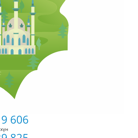
19 606
хүн
29 825