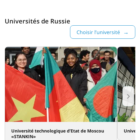
Universités de Russie
Choisir l’université
Université technologique d’Etat de Moscou
Univers
«STANKIN»