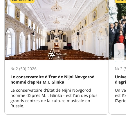
№ 2 (50) 2026
№ 2 (50
Le conservatoire d'État de Nijni Novgorod
Univers
nommé d’après M.I. Glinka
d'agric
Le conservatoire d'État de Nijni Novgorod
Universi
nommé d’après M.I. Glinka - est l’un des plus
est l’o
grands centres de la culture musicale en
l’Agricu
Russie.