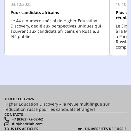
03.10.2025
10.10.2
Pour candidats africains
Plus de
réunies
Le 44-e numéro spécial de Higher Education
Discovery, dédié aux perspectives uniques qui
Le Sixi
s’ouvrent aux candidats africains en Russie, a
à la Ma
été publié.
à Paris
Russie 
compatr
© HEDCLUB 2026
Higher Education Discovery – la revue multilingue sur
l'éducation russe pour les candidats étrangers
CONTACTS
+7 (8362) 72-02-62
dir@hedclub.com
TOUS LES ARTICLES
UNIVERSITÉS DE RUSSIE