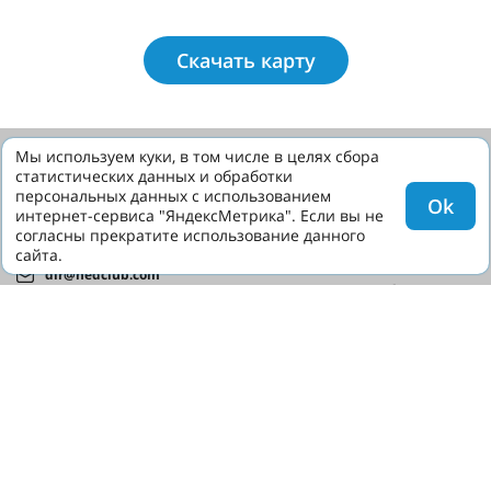
Скачать карту
Мы используем куки, в том числе в целях сбора
статистических данных и обработки
© HEDCLUB 2026
персональных данных с использованием
Higher Education Discovery – la revue multilingue sur
Ok
интернет-сервиса "ЯндексМетрика". Если вы не
l'éducation russe pour les candidats étrangers
согласны прекратите использование данного
CONTACTS
сайта.
+7 (8362) 72-02-62
dir@hedclub.com
TOUS LES ARTICLES
UNIVERSITÉS DE RUSSIE
Le russe comme langue étrangère
RÉGIONS DE RUSSIE
TOUTES LES REVUES
Admission
NOUVELLES
Visa et migration
PARTENAIRES
Formation
CONTRAT D'UTILISATION
Science
CONFIDENTIALITÉ
HED_people
HED
Maison russe
Régions
culture