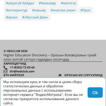
#аюулгүй байдал
#бакалавр
#магистр
#аспирантур
#карьер
#анагаах ухаан
#Орос
#аялал
#«Русский Дом»
© HEDCLUB 2026
Higher Education Discovery – Оросын боловсролын тухай
олон хэлтэй сэтгүүл гадаадын элсэгчдэд
ХАРИЛЦАГЧИД
+7 (8362) 72-02-62
dir@hedclub.com
БҮХ НИЙТЛЭЛ
ОРОСЫН ИХ СУРГУУЛИУД
HED_people
ОХУ-ЫНБҮС НУТГУУД
Мы используем куки, в том числе в целях сбора
БҮХ ДУГААРУУД
Элсэлт
статистических данных и обработки
ХАМТРАГЧИД
Виз, шилжилт хөдөлгөөн
персональных данных с использованием
ХЭРЭГЛЭГЧИЙН ГЭРЭЭ
Ok
Сургалт
интернет-сервиса "ЯндексМетрика". Если вы не
НУУЦЛАЛ
«Русский Дом»
HED
согласны прекратите использование данного
сайта.