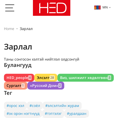
MN
Home
Зарлал
Зарлал
Таны сонгосон хэлтэй нийтлэл олдсонгүй
Булангууд
HED_people
Элсэлт
Виз, шилжилт хөдөлгөөн
4
28
3
Сургалт
«Русский Дом»
1
2
Тег
#орос хэл
#соёл
#элсэлтийн журам
#эх орон нэгтнүүд
#тэтгэлэг
#уралдаан