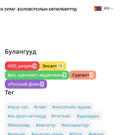
MN
Н ЗУРАГ
БОЛОВСРОЛЫН ХӨТӨЛБӨРҮҮД
Булангууд
HED_people
Элсэлт
4
28
Виз, шилжилт хөдөлгөөн
Сургалт
3
1
«Русский Дом»
2
Тег
#орос хэл
#соёл
#элсэлтийн журам
#эх орон нэгтнүүд
#тэтгэлэг
#уралдаан
#бакалавр
#магистр
#аспирантур
#карьер
#анагаах ухаан
#Орос
#аялал