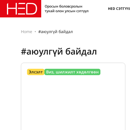
Оросын боловсролын
HED СЭТГҮҮ
тухай олон улсын сэтгүүл
Home
#аюулгүй байдал
#аюулгүй байдал
Элсэлт
Виз, шилжилт хөдөлгөөн