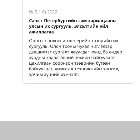
№ 5 (16) 2022
Санкт-Петербургийн зам харилцааны
улсын их сургууль. Элсэлтийн үйл
ажиллагаа
Оросын анхны инженерийн тээврийн их
сургууль. Олон тооны чухал чиглэлээр
дэвшилтэт сургалт явуулдаг: хүнд ба өндөр
хурдны хөдөлгөөний зохион байгуулалт,
цахилгаан соронзон тээврийн бүтээн
байгуулалт, дижитал технологийн хөгжил,
эрчим хүчний хэмнэлт.