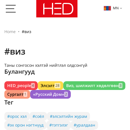
MN
Home
#виз
#виз
Таны сонгосон хэлтэй нийтлэл олдсонгүй
Булангууд
HED_people
Элсэлт
Виз, шилжилт хөдөлгөөн
4
28
3
Сургалт
«Русский Дом»
1
2
Тег
#орос хэл
#соёл
#элсэлтийн журам
#эх орон нэгтнүүд
#тэтгэлэг
#уралдаан