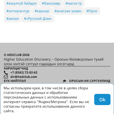
#аюулгүй байдал
#бакалавр
#магистр
#аспирантур
#карьер
#анагаах ухаан
#Орос
#аялал
#«Русский Дом»
© HEDCLUB 2026
Higher Education Discovery – Оросын боловсролын тухай
олон хэлтэй сэтгүүл гадаадын элсэгчдэд
ХАРИЛЦАГЧИД
+7 (8362) 72-02-62
dir@hedclub.com
БҮХ НИЙТЛЭЛ
ОРОСЫН ИХ СУРГУУЛИУД
HED_people
ОХУ-ЫНБҮС НУТГУУД
Мы используем куки, в том числе в целях сбора
БҮХ ДУГААРУУД
Элсэлт
статистических данных и обработки
ХАМТРАГЧИД
Виз, шилжилт хөдөлгөөн
персональных данных с использованием
ХЭРЭГЛЭГЧИЙН ГЭРЭЭ
Ok
Сургалт
интернет-сервиса "ЯндексМетрика". Если вы не
НУУЦЛАЛ
«Русский Дом»
HED
согласны прекратите использование данного
сайта.