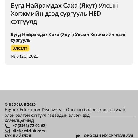
Бүгд Найрамдах Саха (Якут) Улсын
Хөгжмийн дээд сургууль HED
сэтгүүлд
Бүгд Найрамдах Саха (Якут) Улсын Хөгжмийн дээд
сургууль
Элсэлт
№ 6 (26) 2023
© HEDCLUB 2026
Higher Education Discovery – Оросын боловсролын тухай
олон хэлтэй сэтгүүл гадаадын элсэгчдэд
ХАРИЛЦАГЧИД
+7 (8362) 72-02-62
dir@hedclub.com
БҮХ НИЙТЛЭЛ
ОРОСЫН ИХ СУРГУУЛИУД