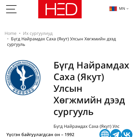
MN
Home
Их сургуулиуд
Бүгд Найрамдах Саха (Якут) Улсын Хөгжмийн дээд
сургууль
Бүгд Найрамдах
Саха (Якут)
Улсын
Хөгжмийн дээд
сургууль
Бүгд Найрамдах Саха (Якут) Улс
Үүсгэн байгуулагдсан он – 1992