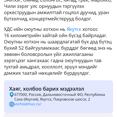
Чили зэрэг улс орнуудын тэргүүлэх
оркеструудын амжилттай гоцлол дуучид, уран
бүтээлчид, концертмейстерууд болдог.
ХДС-ийн оюутны хотхон нь
Якутск
хотоос
16 километрийн зайтай ойн бүсэд байрладаг.
Оюутны хотхон нь шаардлагатай бүх дэд бүтэц
бүхий 52 байгууламжаас бүрддэг бөгөөд энэ нь
зөвхөн боловсролын үйл ажиллагааны
хэрэгцээг хангахаас гадна оюутнуудын тав
тухтай амьдрал, хооллолт, эрүүл мэндийг
дэмжих таатай нөхцөлийг бүрдүүлдэг.
Хаяг, холбоо барих мэдээлэл
677000, Россия, Дальневосточный ФО, Республика
Саха (Якутия), Якутск, Покровское шоссе, 2
vschoolmus.ru/