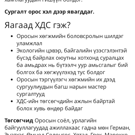
Сургалт орос хэл дээр явагддаг.
Яагаад ХДС гэж?
Оросын хөгжмийн боловсролын шилдэг
уламжлал
Экологийн цэвэр, байгалийн үзэсгэлэнтэй
бүсэд байрлах оюутны хотхонд суралцах
ба амьдрах нь бүтээлч уур амьсгалыг бий
болгох ба хөгжүүлэхэд тус болдог
Оросын тэргүүлэгч хөгжмийн их дээд
сургуулиудын багш нарын мастер
сургалтууд
ХДС-ийн төгсөгчдийн ажлын байртай
болох хувь өндөр байдаг
Төгсөгчид
Оросын соёл, урлагийн
байгууллагуудад ажиллахаас гадна мөн Герман,
Энэтхэг, Өмнөд Солонгос, Хятад, Грек, Марокко,