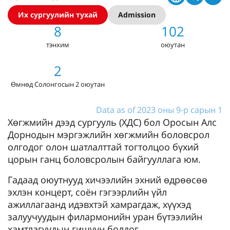
Их сургуулийн тухай
Admission
8
102
тэнхим
оюутан
2
Өмнөд Солонгосын 2 оюутан
Data as of 2023 оны 9-р сарын 1
Хөгжмийн дээд сургууль (ХДС) бол Оросын Алс
Дорнодын мэргэжлийн хөгжмийн боловсрол
олгодог олон шатлалттай тогтолцоо бүхий
цорын ганц боловсролын байгууллага юм.
Гадаад оюутнууд хичээлийн эхний өдрөөсөө
эхлэн концерт, соён гэгээрлийн үйл
ажиллагаанд идэвхтэй хамрагдаж, хүүхэд
залуучуудын филармонийн уран бүтээлийн
хамтлагуудын гишүүн болдог.