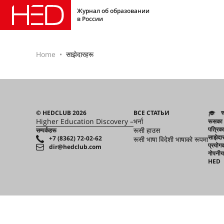
Журнал об образовании
в России
Home
साझेदारहरू
© HEDCLUB 2026
ВСЕ СТАТЬИ
र
Higher Education Discovery –
भर्ना
रूसका क
पत्रिक
रूसी हाउस
सम्पर्कहरू
साझेदा
+7 (8362) 72-02-62
रूसी भाषा विदेशी भाषाको रूपमा
प्रयोगक
dir@hedclub.com
गोपनीय
HED