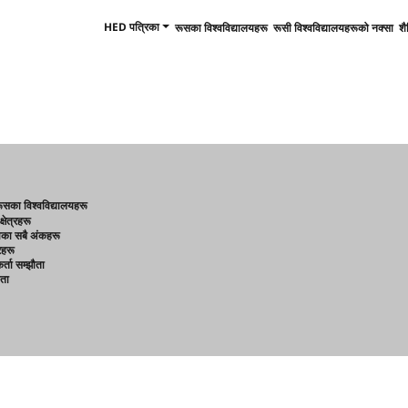
HED पत्रिका
रूसका विश्वविद्यालयहरू
रूसी विश्वविद्यालयहरूको नक्सा
शै
ूसका विश्वविद्यालयहरू
्षेत्रहरू
ाका सबै अंकहरू
रहरू
र्ता सम्झौता
ता