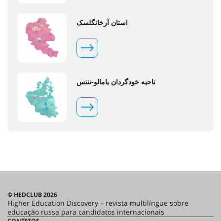
استان آرخانگلسک
ناحیه خودگردان یامالو-ننتس
© HEDCLUB 2026
Higher Education Discovery – revista multilíngue sobre
educação russa para candidatos internacionais
CONTATOS