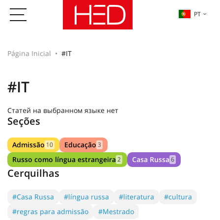
PT
Página Inicial
#IT
#IT
Статей на выбранном языке нет
Seções
Admissão
Educação
10
3
Russo como língua estrangeira
Casa Russa
2
6
Cerquilhas
#Casa Russa
#língua russa
#literatura
#cultura
#regras para admissão
#Mestrado