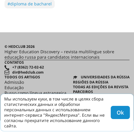
#diploma de bacharel
© HEDCLUB 2026
Higher Education Discovery – revista multilíngue sobre
educação russa para candidatos internacionais
CONTATOS
+7 (8362) 72-02-62
dir@hedclub.com
TODOS OS ARTIGOS
UNIVERSIDADES DA RÚSSIA
Admissão
REGIÕES DA RÚSSIA
TODAS AS EDIÇÕES DA REVISTA
Educação
PARCEIROS
Russo como língua estrangeira
CONTRATO DO USUÁRIO
Casa Russa
Мы используем куки, в том числе в целях сбора
CONFIDENCIALIDADE
статистических данных и обработки
HED
персональных данных с использованием
Ok
интернет-сервиса "ЯндексМетрика". Если вы не
согласны прекратите использование данного
сайта.